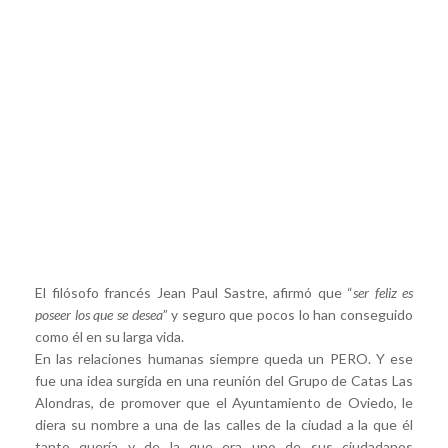
El filósofo francés Jean Paul Sastre, afirmó que “
ser feliz es
poseer los que se desea
” y seguro que pocos lo han conseguido
como él en su larga vida.
En las relaciones humanas siempre queda un PERO. Y ese
fue una idea surgida en una reunión del Grupo de Catas Las
Alondras, de promover que el Ayuntamiento de Oviedo, le
diera su nombre a una de las calles de la ciudad a la que él
tanto quería y de la que era uno de sus ciudadanos