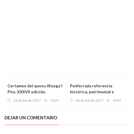
Certamen del quesu Afuega´l
Ponferrada referencia
Pitu. XXXVII edición.
histórica, patrimonial e
industrial de León.
26 de Ene de 2017
3539
06 de Feb de 2017
4745
DEJAR UN COMENTARIO