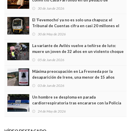
Asturias en Madrid
30 de Jun de 2026
El ‘Fevemocho’ ya no es solo una chapuza: el
Tribunal de Cuentas cifra en casi 20 millones el
sobrecoste de los trenes que no cabían por los
30 de May de 2026
túneles
La variante de Avilés vuelve a teñirse de luto:
muere un joven de 32 años en un violento choque
frontal
05 de Jun de 2026
Máxima preocupación en La Fresneda por la
desaparición de Irene, una menor de 15 años
03 de Jun de 2026
Un hombre se desploma en parada
cardiorrespiratoria tras encararse con la Policía
Local en Luanco
24 de May de 2026
VÍDEO DESTACADO