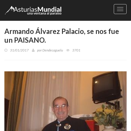
Naveg
Armando Álvarez Palacio, se nos fue
un PAISANO.
31/01/2017
por
Dendecaguelu
3701