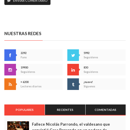
ENVIAR COMENTARIO
NUESTRAS REDES
2292
5992
Fans
Seguidores
19900
830
Seguidores
Seguidores
+ 6200
¡nuevo!
Lectores diarios
Síguenos
POPULARES
RECIENTES
COMENTADAS
Fallece Nicolás Parrondo, el valdesano que
convirtió Casa Parrondo en un pedazo de