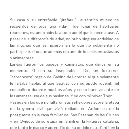
Su casa y su entrañable “jirafariu” –auténtico museo de
recuerdos de toda una vida- fue lugar de habituales
reuniones, estando abierta a todo aquél que lo necesitase. A
pesar de la diferencia de edad, no hubo ninguna actividad de
las muchas que se hicieron en la que no solamente no
participase, sino que además era uno de los más entusiastas
y animadores.
Largos fueron los paseos y caminatas, que dimos en su
momento. Él con su inseparable Din, un foxterrier
“cabroncete” regalo de Gabino de Lorenzo al que solamente
le faltaba hablar, al que bautizó con su apodo juvenil, fiel
compañero durante muchos años y como buen amante de
los amantes una de sus pasiones. Y yo con mi bóxer Thor.
Paseos en los que no faltaron sus reflexiones sobre la etapa
de la guerra civil que vivió exiliado en Arriondas; de la
postguerra en la casa familiar de San Esteban de las Cruces
y en Oviedo; de su etapa en la mili en la Figueras catalana,
que tanto le marcó y aprendió; de su periplo estudiantil en la