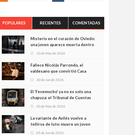
POPULARES
RECIENTES
COMENTADAS
Misterio en el corazón de Oviedo:
una joven aparece muerta dentro
del ascensor de su edificio y las
10 de May de 2026
cámaras captan sus últimos
minutos
Fallece Nicolás Parrondo, el
valdesano que convirtió Casa
Parrondo en un pedazo de
30 de Jun de 2026
Asturias en Madrid
El ‘Fevemocho’ ya no es solo una
chapuza: el Tribunal de Cuentas
cifra en casi 20 millones el
30 de May de 2026
sobrecoste de los trenes que no
cabían por los túneles
La variante de Avilés vuelve a
teñirse de luto: muere un joven
de 32 años en un violento choque
05 de Jun de 2026