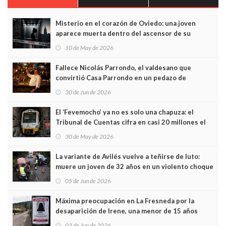
Misterio en el corazón de Oviedo: una joven
aparece muerta dentro del ascensor de su
edificio y las cámaras captan sus últimos minutos
10 de May de 2026
Fallece Nicolás Parrondo, el valdesano que
convirtió Casa Parrondo en un pedazo de
Asturias en Madrid
30 de Jun de 2026
El ‘Fevemocho’ ya no es solo una chapuza: el
Tribunal de Cuentas cifra en casi 20 millones el
sobrecoste de los trenes que no cabían por los
30 de May de 2026
túneles
La variante de Avilés vuelve a teñirse de luto:
muere un joven de 32 años en un violento choque
frontal
05 de Jun de 2026
Máxima preocupación en La Fresneda por la
desaparición de Irene, una menor de 15 años
03 de Jun de 2026