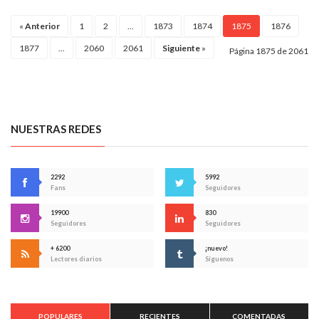
«
Anterior
1
2
...
1873
1874
1875
1876
1877
...
2060
2061
Siguiente
»
Página 1875 de 2061
NUESTRAS REDES
2292
5992
Fans
Seguidores
19900
830
Seguidores
Seguidores
+ 6200
¡nuevo!
Lectores diarios
Síguenos
POPULARES
RECIENTES
COMENTADAS