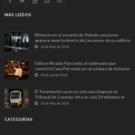
MÁS LEÍDOS
Misterio en el corazón de Oviedo: una joven
aparece muerta dentro del ascensor de su edificio
y las cámaras captan sus últimos minutos
10 de May de 2026
Fallece Nicolás Parrondo, el valdesano que
convirtió Casa Parrondo en un pedazo de Asturias
en Madrid
30 de Jun de 2026
El ‘Fevemocho’ ya no es solo una chapuza: el
Tribunal de Cuentas cifra en casi 20 millones el
sobrecoste de los trenes que no cabían por los
30 de May de 2026
túneles
CATEGORÍAS