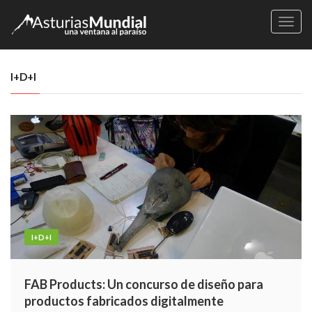
Naveg
I+D+I
I+D+I
FAB Products: Un concurso de diseño para
productos fabricados digitalmente