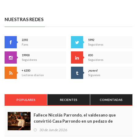
NUESTRAS REDES
2292
5992
Fans
Seguidores
19900
830
Seguidores
Seguidores
+ 6200
¡nuevo!
Lectores diarios
Síguenos
POPULARES
RECIENTES
COMENTADAS
Fallece Nicolás Parrondo, el valdesano que
convirtió Casa Parrondo en un pedazo de
Asturias en Madrid
30 de Jun de 2026