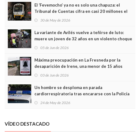
El ‘Fevemocho’ ya no es solo una chapuza: el
Tribunal de Cuentas cifra en casi 20 millones el
sobrecoste de los trenes que no cabían por los
30 de May de 2026
túneles
La variante de Avilés vuelve a teñirse de luto:
muere un joven de 32 años en un violento choque
frontal
05 de Jun de 2026
Máxima preocupación en La Fresneda por la
desaparición de Irene, una menor de 15 años
03 de Jun de 2026
Un hombre se desploma en parada
cardiorrespiratoria tras encararse con la Policía
Local en Luanco
24 de May de 2026
VÍDEO DESTACADO