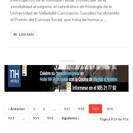
sensibilidad al oxígeno, el catedrático de Fisiología de la
Universidad de Valladolid Constancio González ha obtenido
el Premio del Consejo Social, que trata de honrar a ...
LEER MÁS
ANUNCIO
«
Anterior
1
2
...
917
918
919
920
921
...
955
956
Siguiente
»
Página 919 de 956