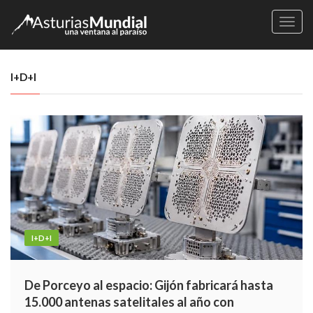
Naveg
I+D+I
I+D+I
De Porceyo al espacio: Gijón fabricará hasta
15.000 antenas satelitales al año con