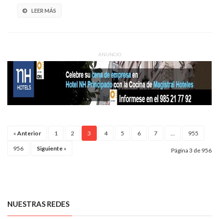
LEER MÁS
ANUNCIO
«
Anterior
1
2
3
4
5
6
7
...
955
956
Siguiente
»
Página 3 de 956
NUESTRAS REDES