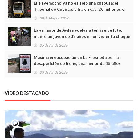
El ‘Fevemocho’ ya no es solo una chapuza: el
Tribunal de Cuentas cifra en casi 20 millones el
sobrecoste de los trenes que no cabían por los
30 de May de 2026
túneles
La variante de Avilés vuelve a teñirse de luto:
muere un joven de 32 años en un violento choque
frontal
05 de Jun de 2026
Máxima preocupación en La Fresneda por la
desaparición de Irene, una menor de 15 años
03 de Jun de 2026
VÍDEO DESTACADO