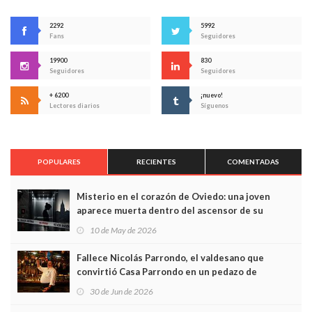
2292
5992
Fans
Seguidores
19900
830
Seguidores
Seguidores
+ 6200
¡nuevo!
Lectores diarios
Síguenos
POPULARES
RECIENTES
COMENTADAS
Misterio en el corazón de Oviedo: una joven
aparece muerta dentro del ascensor de su
edificio y las cámaras captan sus últimos minutos
10 de May de 2026
Fallece Nicolás Parrondo, el valdesano que
convirtió Casa Parrondo en un pedazo de
Asturias en Madrid
30 de Jun de 2026