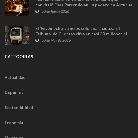
convirtió Casa Parrondo en un pedazo de Asturias
en Madrid
30 de Jun de 2026
El ‘Fevemocho’ ya no es solo una chapuza: el
Tribunal de Cuentas cifra en casi 20 millones el
sobrecoste de los trenes que no cabían por los
30 de May de 2026
túneles
CATEGORÍAS
Actualidad
Deportes
Sostenibilidad
Economía
Magazine