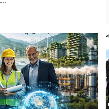
os ...
V