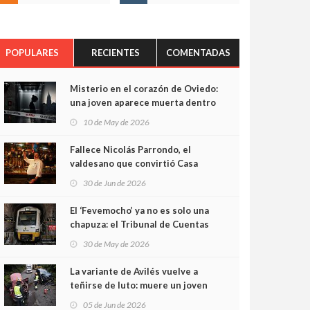
POPULARES
RECIENTES
COMENTADAS
Misterio en el corazón de Oviedo:
una joven aparece muerta dentro
del ascensor de su edificio y las
10 de May de 2026
cámaras captan sus últimos
minutos
Fallece Nicolás Parrondo, el
valdesano que convirtió Casa
Parrondo en un pedazo de
30 de Jun de 2026
Asturias en Madrid
El ‘Fevemocho’ ya no es solo una
chapuza: el Tribunal de Cuentas
cifra en casi 20 millones el
30 de May de 2026
sobrecoste de los trenes que no
cabían por los túneles
La variante de Avilés vuelve a
teñirse de luto: muere un joven
de 32 años en un violento choque
05 de Jun de 2026