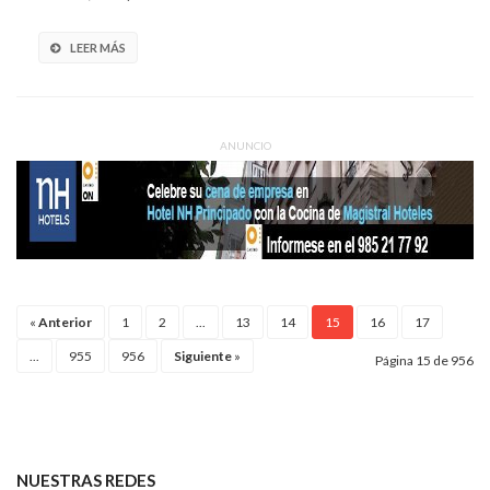
LEER MÁS
ANUNCIO
«
Anterior
1
2
...
13
14
15
16
17
...
955
956
Siguiente
»
Página 15 de 956
NUESTRAS REDES