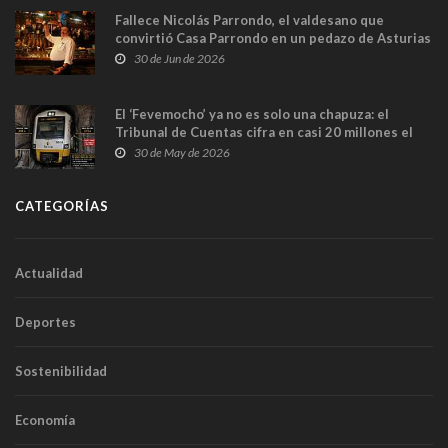
Fallece Nicolás Parrondo, el valdesano que
convirtió Casa Parrondo en un pedazo de Asturias
en Madrid
30 de Jun de 2026
El ‘Fevemocho’ ya no es solo una chapuza: el
Tribunal de Cuentas cifra en casi 20 millones el
sobrecoste de los trenes que no cabían por los
30 de May de 2026
túneles
CATEGORÍAS
Actualidad
Deportes
Sostenibilidad
Economía