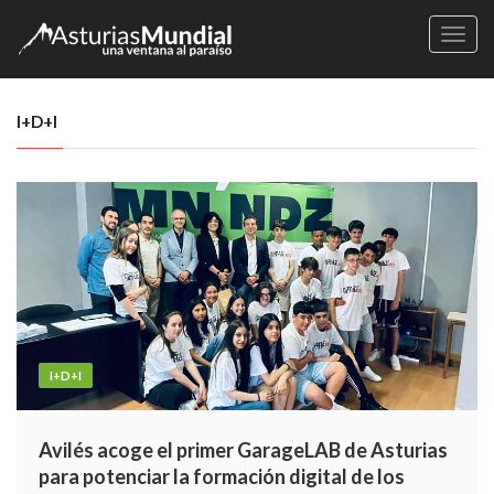
Naveg
I+D+I
I+D+I
Avilés acoge el primer GarageLAB de Asturias
para potenciar la formación digital de los