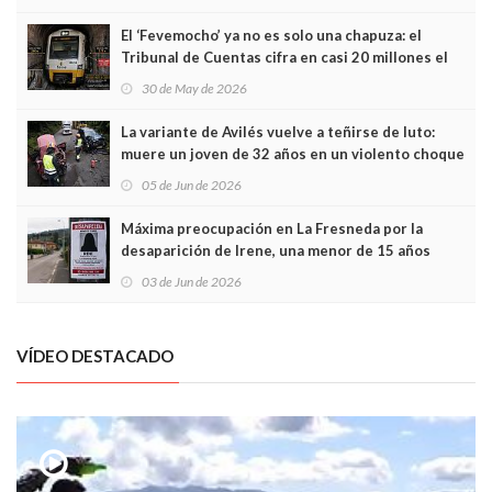
El ‘Fevemocho’ ya no es solo una chapuza: el
Tribunal de Cuentas cifra en casi 20 millones el
sobrecoste de los trenes que no cabían por los
30 de May de 2026
túneles
La variante de Avilés vuelve a teñirse de luto:
muere un joven de 32 años en un violento choque
frontal
05 de Jun de 2026
Máxima preocupación en La Fresneda por la
desaparición de Irene, una menor de 15 años
03 de Jun de 2026
VÍDEO DESTACADO