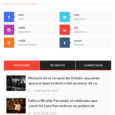
2292
5992
Fans
Seguidores
19900
830
Seguidores
Seguidores
+ 6200
¡nuevo!
Lectores diarios
Síguenos
POPULARES
RECIENTES
COMENTADAS
Misterio en el corazón de Oviedo: una joven
aparece muerta dentro del ascensor de su
edificio y las cámaras captan sus últimos minutos
10 de May de 2026
Fallece Nicolás Parrondo, el valdesano que
convirtió Casa Parrondo en un pedazo de
Asturias en Madrid
30 de Jun de 2026