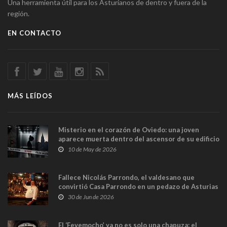
Una herramienta útil para los Asturianos de dentro y fuera de la
región.
EN CONTACTO
MÁS LEÍDOS
Misterio en el corazón de Oviedo: una joven
aparece muerta dentro del ascensor de su edificio
y las cámaras captan sus últimos minutos
10 de May de 2026
Fallece Nicolás Parrondo, el valdesano que
convirtió Casa Parrondo en un pedazo de Asturias
en Madrid
30 de Jun de 2026
El ‘Fevemocho’ ya no es solo una chapuza: el