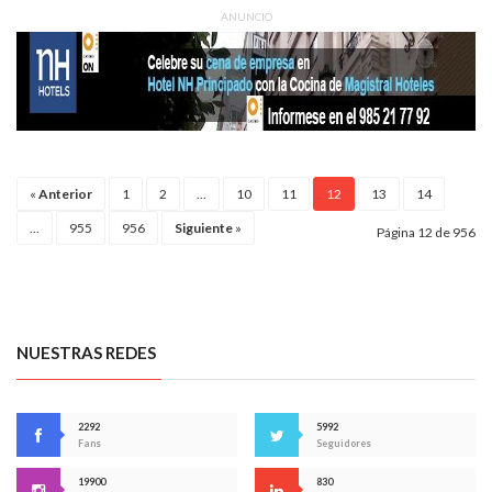
ANUNCIO
«
Anterior
1
2
...
10
11
12
13
14
...
955
956
Siguiente
»
Página 12 de 956
NUESTRAS REDES
2292
5992
Fans
Seguidores
19900
830