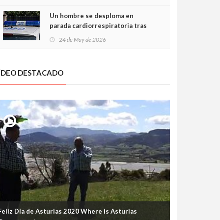
Un hombre se desploma en
parada cardiorrespiratoria tras
encararse con la Policía Local en
24 de May de 2026
Luanco
ÍDEO DESTACADO
Feliz Día de Asturias 2020 Where is Asturias