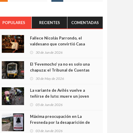
POPULARES
RECIENTES
COMENTADAS
Fallece Nicolás Parrondo, el
valdesano que convirtió Casa
Parrondo en un pedazo de
30 de Jun de 2026
Asturias en Madrid
El ‘Fevemocho’ ya no es solo una
chapuza: el Tribunal de Cuentas
cifra en casi 20 millones el
30 de May de 2026
sobrecoste de los trenes que no
cabían por los túneles
La variante de Avilés vuelve a
teñirse de luto: muere un joven
de 32 años en un violento choque
05 de Jun de 2026
frontal
Máxima preocupación en La
Fresneda por la desaparición de
Irene, una menor de 15 años
03 de Jun de 2026