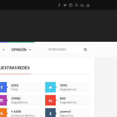
OPINIÓN
UESTRAS REDES
2292
5992
Fans
Seguidores
19900
830
Seguidores
Seguidores
+ 6200
¡nuevo!
Lectores diarios
Síguenos