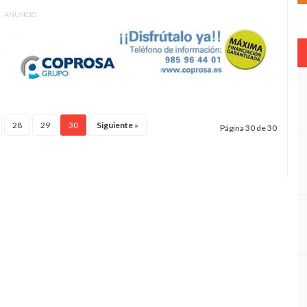
ANUNCIO
28
29
30
Siguiente
»
Página 30 de 30