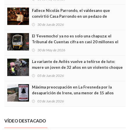
Fallece Nicolás Parrondo, el valdesano que
convirtió Casa Parrondo en un pedazo de
Asturias en Madrid
30 de Jun de 2026
El ‘Fevemocho’ ya no es solo una chapuza: el
Tribunal de Cuentas cifra en casi 20 millones el
sobrecoste de los trenes que no cabían por los
30 de May de 2026
túneles
La variante de Avilés vuelve a teñirse de luto:
muere un joven de 32 años en un violento choque
frontal
05 de Jun de 2026
Máxima preocupación en La Fresneda por la
desaparición de Irene, una menor de 15 años
03 de Jun de 2026
VÍDEO DESTACADO