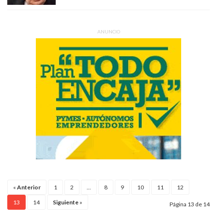
ANUNCIO
«
Anterior
1
2
...
8
9
10
11
12
13
14
Siguiente
»
Página 13 de 14