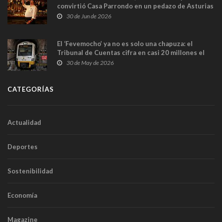
convirtió Casa Parrondo en un pedazo de Asturias
en Madrid
30 de Jun de 2026
El ‘Fevemocho’ ya no es solo una chapuza: el
Tribunal de Cuentas cifra en casi 20 millones el
sobrecoste de los trenes que no cabían por los
30 de May de 2026
túneles
CATEGORÍAS
Actualidad
Deportes
Sostenibilidad
Economía
Magazine