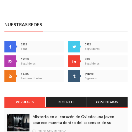
NUESTRAS REDES
2292
5992
Fans
Seguidores
19900
830
Seguidores
Seguidores
+ 6200
¡nuevo!
Lectores diarios
Síguenos
POPULARES
RECIENTES
COMENTADAS
Misterio en el corazón de Oviedo: una joven
aparece muerta dentro del ascensor de su
edificio y las cámaras captan sus últimos minutos
10 de May de 2026