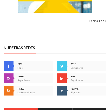
Página 1 de 1
NUESTRAS REDES
2292
5992
Fans
Seguidores
19900
830
Seguidores
Seguidores
+ 6200
¡nuevo!
Lectores diarios
Síguenos