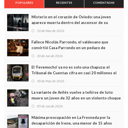
POPULARES
RECIENTES
COMENTADAS
Misterio en el corazón de Oviedo: una joven
aparece muerta dentro del ascensor de su
edificio y las cámaras captan sus últimos minutos
10 de May de 2026
Fallece Nicolás Parrondo, el valdesano que
convirtió Casa Parrondo en un pedazo de
Asturias en Madrid
30 de Jun de 2026
El ‘Fevemocho’ ya no es solo una chapuza: el
Tribunal de Cuentas cifra en casi 20 millones el
sobrecoste de los trenes que no cabían por los
30 de May de 2026
túneles
La variante de Avilés vuelve a teñirse de luto:
muere un joven de 32 años en un violento choque
frontal
05 de Jun de 2026
Máxima preocupación en La Fresneda por la
desaparición de Irene, una menor de 15 años