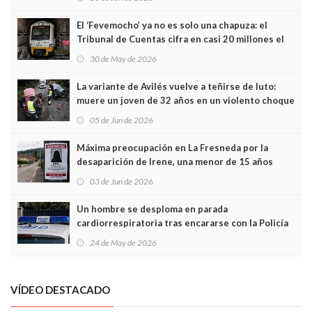
El ‘Fevemocho’ ya no es solo una chapuza: el
Tribunal de Cuentas cifra en casi 20 millones el
sobrecoste de los trenes que no cabían por los
30 de May de 2026
túneles
La variante de Avilés vuelve a teñirse de luto:
muere un joven de 32 años en un violento choque
frontal
05 de Jun de 2026
Máxima preocupación en La Fresneda por la
desaparición de Irene, una menor de 15 años
03 de Jun de 2026
Un hombre se desploma en parada
cardiorrespiratoria tras encararse con la Policía
Local en Luanco
24 de May de 2026
VÍDEO DESTACADO