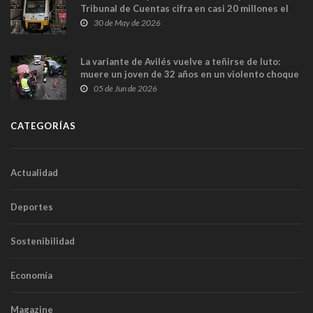
Tribunal de Cuentas cifra en casi 20 millones el
sobrecoste de los trenes que no cabían por los
30 de May de 2026
túneles
La variante de Avilés vuelve a teñirse de luto:
muere un joven de 32 años en un violento choque
frontal
05 de Jun de 2026
CATEGORÍAS
Actualidad
Deportes
Sostenibilidad
Economía
Magazine