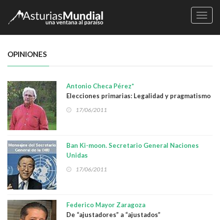
Naveg
OPINIONES
Antonio Checa Pérez*
Elecciones primarias: Legalidad y pragmatismo
17/06/2011
Ban Ki-moon. Secretario General Naciones
Unidas
Día Mundial de Lucha contra la Desertificación
17/06/2011
Federico Mayor Zaragoza
De “ajustadores” a “ajustados”