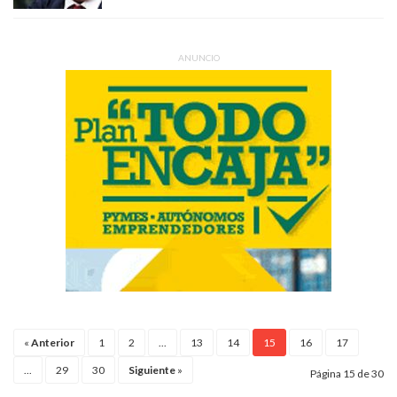
ANUNCIO
«
Anterior
1
2
...
13
14
15
16
17
...
29
30
Siguiente
»
Página 15 de 30