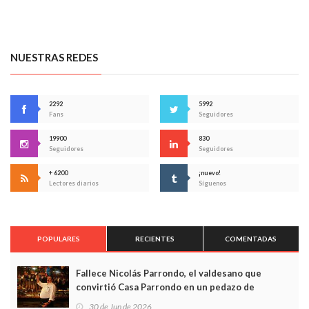
NUESTRAS REDES
2292
5992
Fans
Seguidores
19900
830
Seguidores
Seguidores
+ 6200
¡nuevo!
Lectores diarios
Síguenos
POPULARES
RECIENTES
COMENTADAS
Fallece Nicolás Parrondo, el valdesano que
convirtió Casa Parrondo en un pedazo de
Asturias en Madrid
30 de Jun de 2026