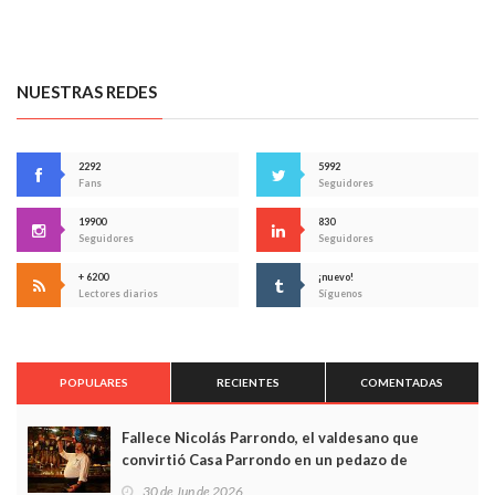
NUESTRAS REDES
2292
5992
Fans
Seguidores
19900
830
Seguidores
Seguidores
+ 6200
¡nuevo!
Lectores diarios
Síguenos
POPULARES
RECIENTES
COMENTADAS
Fallece Nicolás Parrondo, el valdesano que
convirtió Casa Parrondo en un pedazo de
Asturias en Madrid
30 de Jun de 2026