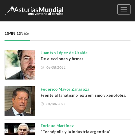
Naveg
OPINIONES
Juantxo López de Uralde
De elecciones y firmas
06/08/2011
Federico Mayor Zaragoza
Frente al fanatismo, extremismo y xenofobia,
más y mejor democracia
04/08/2011
Enrique Martínez
"Tecnópolis y la industria argentina"