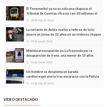
El ‘Fevemocho’ ya no es solo una chapuza: el
Tribunal de Cuentas cifra en casi 20 millones el
sobrecoste de los trenes que no cabían por los
30 de May de 2026
túneles
La variante de Avilés vuelve a teñirse de luto:
muere un joven de 32 años en un violento choque
frontal
05 de Jun de 2026
Máxima preocupación en La Fresneda por la
desaparición de Irene, una menor de 15 años
03 de Jun de 2026
Un hombre se desploma en parada
cardiorrespiratoria tras encararse con la Policía
Local en Luanco
24 de May de 2026
VÍDEO DESTACADO