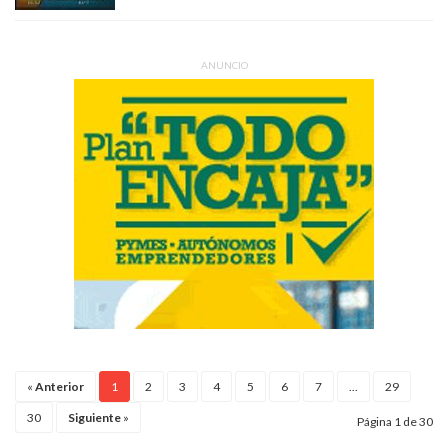
ANUNCIO
«
Anterior
1
2
3
4
5
6
7
...
29
30
Siguiente
»
Página 1 de 30