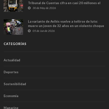
Tribunal de Cuentas cifra en casi 20 millones el
sobrecoste de los trenes que no cabían por los
30 de May de 2026
túneles
La variante de Avilés vuelve a teñirse de luto:
muere un joven de 32 años en un violento choque
frontal
05 de Jun de 2026
CATEGORÍAS
Actualidad
Deportes
Sostenibilidad
Economía
Magazine