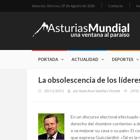
Asturias,
Viernes, 07 de Agosto de 2026
Contacto
Av
PORTADA
ACTUALIDAD
DEPORTES
La obsolescencia de los líderes
20/11/2011
por
Xuan Xosé Sánchez Vicente
2932
En un discurso electoral efectuado 
derecho del «hombre corriente» a de
o va mejorar su casa o su país». El 
que expresa Guicciardini: «Tal es la