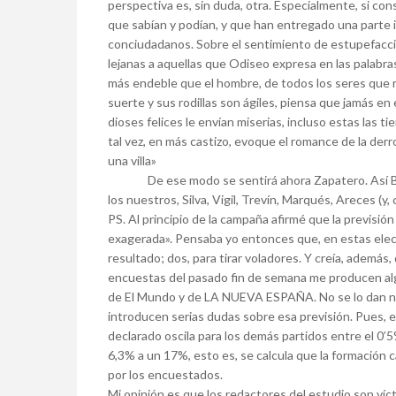
perspectiva es, sin duda, otra. Especialmente, si c
que sabían y podían, y que han entregado una parte 
conciudadanos. Sobre el sentimiento de estupefacc
lejanas a aquellas que Odiseo expresa en las palabras
más endeble que el hombre, de todos los seres que r
suerte y sus rodillas son ágiles, piensa que jamás en
dioses felices le envían miserias, incluso estas las t
tal vez, en más castizo, evoque el romance de la derr
una villa»
De ese modo se sentirá ahora Zapatero. Así Berlu
los nuestros, Silva, Vigil, Trevín, Marqués, Areces (y,
PS. Al principio de la campaña afirmé que la previsi
exagerada». Pensaba yo entonces que, en estas elec
resultado; dos, para tirar voladores. Y creía, además
encuestas del pasado fin de semana me producen alg
de El Mundo y de LA NUEVA ESPAÑA. No se lo dan ni 
introducen serias dudas sobre esa previsión. Pues, e
declarado oscila para los demás partidos entre el 0’5
6,3% a un 17%, esto es, se calcula que la formación 
por los encuestados.
Mi opinión es que los redactores del estudio son víc