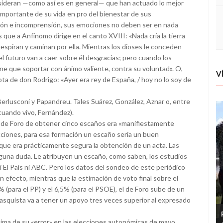
onsideran —como así es en general— que han actuado lo mejor
importante de su vida en pro del bienestar de sus
ión e incomprensión, sus emociones no deben ser en nada
 que a Anfínomo dirige en el canto XVIII: «Nada cría la tierra
espiran y caminan por ella. Mientras los dioses le conceden
 el futuro van a caer sobre él desgracias; pero cuando los
iene que soportar con ánimo valiente, contra su voluntad». O,
V
ota de don Rodrigo: «Ayer era rey de España, / hoy no lo soy de
sconi y Papandreu. Tales Suárez, González, Aznar o, entre
 cuando vivo, Fernández).
ón de Foro de obtener cinco escaños era «manifiestamente
ciones, para esa formación un escaño sería un buen
, que era prácticamente segura la obtención de un acta. Las
una duda. Le atribuyen un escaño, como saben, los estudios
El País ni ABC. Pero los datos del sondeo de este periódico
n efecto, mientras que la estimación de voto final sobre el
% (para el PP) y el 6,5% (para el PSOE), el de Foro sube de un
casquista va a tener un apoyo tres veces superior al expresado
tima de su «error» en las elecciones autonómicas de mayo.