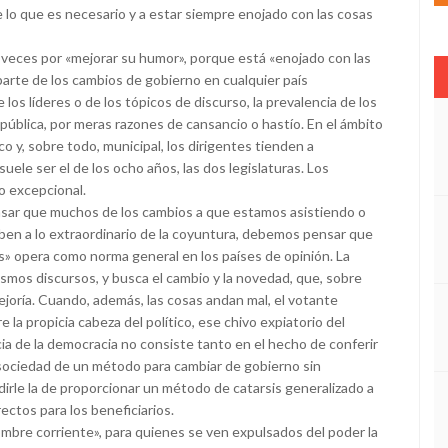
 lo que es necesario y a estar siempre enojado con las cosas
es por «mejorar su humor», porque está «enojado con las
 parte de los cambios de gobierno en cualquier país
los líderes o de los tópicos de discurso, la prevalencia de los
 pública, por meras razones de cansancio o hastío. En el ámbito
ico y, sobre todo, municipal, los dirigentes tienden a
uele ser el de los ocho años, las dos legislaturas. Los
o excepcional.
ue muchos de los cambios a que estamos asistiendo o
eben a lo extraordinario de la coyuntura, debemos pensar que
os» opera como norma general en los países de opinión. La
ismos discursos, y busca el cambio y la novedad, que, sobre
ejoría. Cuando, además, las cosas andan mal, el votante
 la propicia cabeza del político, ese chivo expiatorio del
ia de la democracia no consiste tanto en el hecho de conferir
a sociedad de un método para cambiar de gobierno sin
rle la de proporcionar un método de catarsis generalizado a
ctos para los beneficiarios.
re corriente», para quienes se ven expulsados del poder la