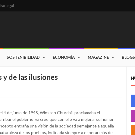
iso Legal
SOSTENIBILIDAD
ECONOMÍA
MAGAZINE
BLOGS
 y de las ilusiones
N
el 4 de junio de 1945, Winston Churchill proclamaba el
rribar el gobierno «si cree que con ello va a mejorar su humor
concepto entraña una visión de la sociedad semejante a aquella
 naturaleza de los pueblos, inclinada siempre a esperar más de