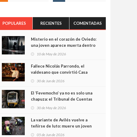
POPULARES
RECIENTES
COMENTADAS
Misterio en el corazón de Oviedo:
una joven aparece muerta dentro
del ascensor de su edificio y las
10 de May de 2026
cámaras captan sus últimos
minutos
Fallece Nicolás Parrondo, el
valdesano que convirtió Casa
Parrondo en un pedazo de
30 de Jun de 2026
Asturias en Madrid
El ‘Fevemocho’ ya no es solo una
chapuza: el Tribunal de Cuentas
cifra en casi 20 millones el
30 de May de 2026
sobrecoste de los trenes que no
cabían por los túneles
La variante de Avilés vuelve a
teñirse de luto: muere un joven
de 32 años en un violento choque
05 de Jun de 2026