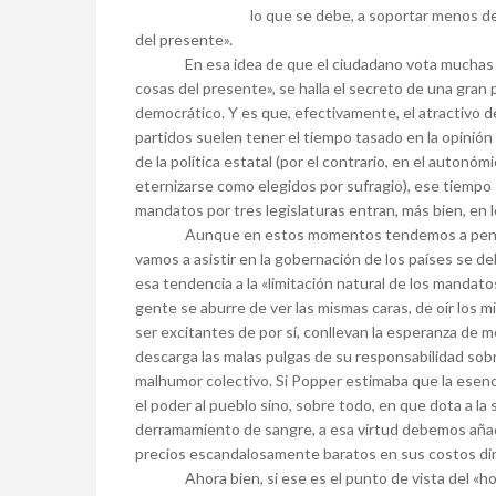
lo que se debe, a soportar menos de
del presente».
En esa idea de que el ciudadano vota muchas vec
cosas del presente», se halla el secreto de una gran
democrático. Y es que, efectivamente, el atractivo de 
partidos suelen tener el tiempo tasado en la opinión
de la política estatal (por el contrario, en el autonóm
eternizarse como elegidos por sufragio), ese tiempo s
mandatos por tres legislaturas entran, más bien, en l
Aunque en estos momentos tendemos a pensar q
vamos a asistir en la gobernación de los países se d
esa tendencia a la «limitación natural de los mandat
gente se aburre de ver las mismas caras, de oír los m
ser excitantes de por sí, conllevan la esperanza de m
descarga las malas pulgas de su responsabilidad sobre
malhumor colectivo. Si Popper estimaba que la esenc
el poder al pueblo sino, sobre todo, en que dota a l
derramamiento de sangre, a esa virtud debemos añadi
precios escandalosamente baratos en sus costos dire
Ahora bien, si ese es el punto de vista del «homb