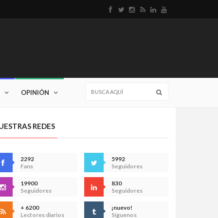
OPINIÓN
UESTRAS REDES
2292
5992
Fans
Seguidores
19900
830
Seguidores
Seguidores
+ 6200
¡nuevo!
Lectores diarios
Síguenos