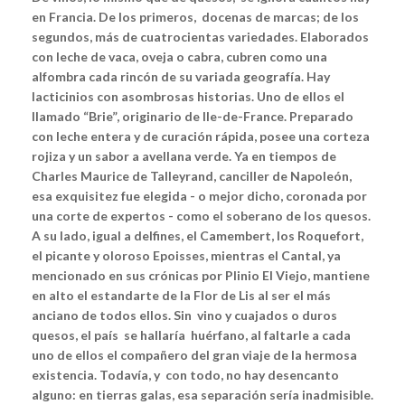
en Francia. De los primeros, docenas de marcas; de los
segundos, más de cuatrocientas variedades. Elaborados
con leche de vaca, oveja o cabra, cubren como una
alfombra cada rincón de su variada geografía.
Hay
lacticinios con asombrosas historias. Uno de ellos el
llamado “Brie”, originario de Ile-de-France. Preparado
con leche entera y de curación rápida, posee una corteza
rojiza y un sabor a avellana verde.
Ya en tiempos de
Charles Maurice de Talleyrand, canciller de Napoleón,
esa exquisitez fue elegida - o mejor dicho, coronada por
una corte de expertos - como el soberano de los quesos.
A su lado, igual a delfines, el Camembert, los Roquefort,
el picante y oloroso Epoisses, mientras el Cantal, ya
mencionado en sus crónicas por Plinio El Viejo, mantiene
en alto el estandarte de la Flor de Lis al ser el más
anciano de todos ellos.
Sin vino y cuajados o duros
quesos, el país se hallaría huérfano, al faltarle a cada
uno de ellos el compañero del gran viaje de la hermosa
existencia.
Todavía, y con todo, no hay desencanto
alguno: en tierras galas, esa separación sería inadmisible.