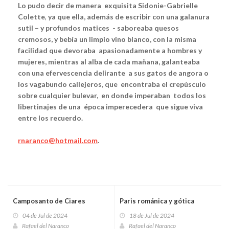
Lo pudo decir de manera exquisita Sidonie-Gabrielle
Colette
,
ya que ella, además de escribir con una galanura
sutil – y profundos matices - saboreaba quesos
cremosos, y bebía un limpio vino blanco, con la misma
facilidad que devoraba apasionadamente a hombres y
mujeres, mientras al alba de cada mañana, galanteaba
con una efervescencia delirante a sus gatos de angora o
los vagabundo callejeros, que encontraba el crepúsculo
sobre cualquier bulevar, en donde imperaban todos los
libertinajes de una época imperecedera que sigue viva
entre los recuerdo.
rnaranco@hotmail.com
.
Camposanto de Ciares
Paris románica y gótica
04 de Jul de 2024
18 de Jul de 2024
Rafael del Naranco
Rafael del Naranco