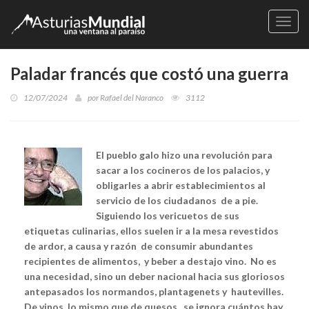
Naveg
Paladar francés que costó una guerra
12/07/2024
por
Rafael del Naranco
3112
El pueblo galo hizo una revolución para
sacar a los cocineros de los palacios, y
obligarles a abrir establecimientos al
servicio de los ciudadanos de a pie.
Siguiendo los vericuetos de sus
etiquetas culinarias, ellos suelen ir a la mesa revestidos
de ardor, a causa y razón de consumir abundantes
recipientes de alimentos, y beber a destajo vino. No es
una necesidad, sino un deber nacional hacia sus gloriosos
antepasados los normandos, plantagenets y hautevilles.
De vinos, lo mismo que de quesos, se ignora cuántos hay