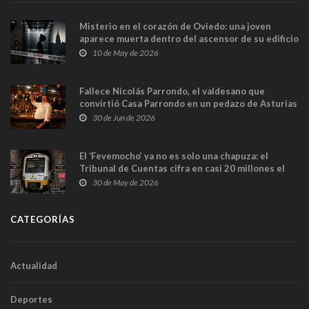
Misterio en el corazón de Oviedo: una joven
aparece muerta dentro del ascensor de su edificio
y las cámaras captan sus últimos minutos
10 de May de 2026
Fallece Nicolás Parrondo, el valdesano que
convirtió Casa Parrondo en un pedazo de Asturias
en Madrid
30 de Jun de 2026
El ‘Fevemocho’ ya no es solo una chapuza: el
Tribunal de Cuentas cifra en casi 20 millones el
sobrecoste de los trenes que no cabían por los
30 de May de 2026
túneles
CATEGORÍAS
Actualidad
Deportes