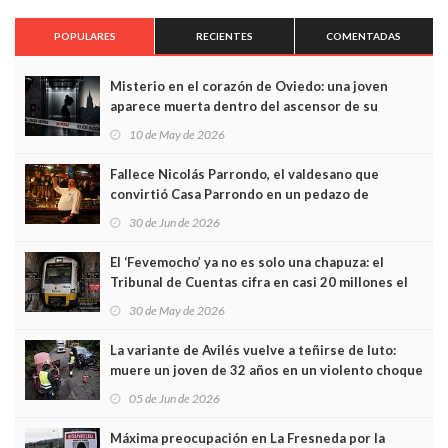
POPULARES
RECIENTES
COMENTADAS
Misterio en el corazón de Oviedo: una joven
aparece muerta dentro del ascensor de su
edificio y las cámaras captan sus últimos minutos
10 de May de 2026
Fallece Nicolás Parrondo, el valdesano que
convirtió Casa Parrondo en un pedazo de
Asturias en Madrid
30 de Jun de 2026
El ‘Fevemocho’ ya no es solo una chapuza: el
Tribunal de Cuentas cifra en casi 20 millones el
sobrecoste de los trenes que no cabían por los
30 de May de 2026
túneles
La variante de Avilés vuelve a teñirse de luto:
muere un joven de 32 años en un violento choque
frontal
05 de Jun de 2026
Máxima preocupación en La Fresneda por la