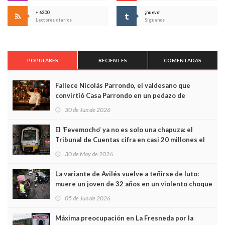
+ 6200
¡nuevo!
Lectores diarios
Síguenos
POPULARES
RECIENTES
COMENTADAS
Fallece Nicolás Parrondo, el valdesano que
convirtió Casa Parrondo en un pedazo de
Asturias en Madrid
30 de Jun de 2026
El ‘Fevemocho’ ya no es solo una chapuza: el
Tribunal de Cuentas cifra en casi 20 millones el
sobrecoste de los trenes que no cabían por los
30 de May de 2026
túneles
La variante de Avilés vuelve a teñirse de luto:
muere un joven de 32 años en un violento choque
frontal
05 de Jun de 2026
Máxima preocupación en La Fresneda por la