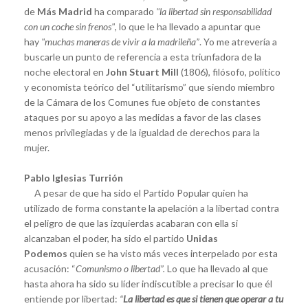
de
Más Madrid
ha comparado
"la libertad sin responsabilidad
con un coche sin frenos"
, lo que le ha llevado a apuntar que
hay
"muchas maneras de vivir a la madrileña”
. Yo me atrevería a
buscarle un punto de referencia a esta triunfadora de la
noche electoral en
John Stuart Mill
(1806), filósofo, político
y economista teórico del “utilitarismo” que siendo miembro
de la Cámara de los Comunes fue objeto de constantes
ataques por su apoyo a las medidas a favor de las clases
menos privilegiadas y de la igualdad de derechos para la
mujer.
Pablo Iglesias Turrión
A pesar de que ha sido el Partido Popular quien ha
utilizado de forma constante la apelación a la libertad contra
el peligro de que las izquierdas acabaran con ella si
alcanzaban el poder, ha sido el partido
Unidas
Podemos
quien se ha visto más veces interpelado por esta
acusación: “
Comunismo o libertad”.
Lo que ha llevado al que
hasta ahora ha sido su líder indiscutible a precisar lo que él
entiende por libertad:
“
La libertad es que si tienen que operar a tu