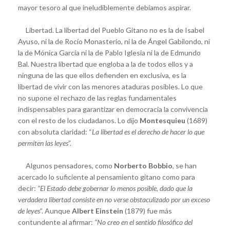
mayor tesoro al que ineludiblemente debíamos aspirar.
Libertad. La libertad del Pueblo Gitano no es la de Isabel
Ayuso, ni la de Rocío Monasterio, ni la de Ángel Gabilondo, ni
la de Mónica García ni la de Pablo Iglesia ni la de Edmundo
Bal. Nuestra libertad que engloba a la de todos ellos y a
ninguna de las que ellos defienden en exclusiva, es la
libertad de vivir con las menores ataduras posibles. Lo que
no supone el rechazo de las reglas fundamentales
indispensables para garantizar en democracia la convivencia
con el resto de los ciudadanos. Lo dijo
Montesquieu
(1689)
con absoluta claridad: “
La libertad es el derecho de hacer lo que
permiten las leyes
”.
Algunos pensadores, como
Norberto Bobbio
, se han
acercado lo suficiente al pensamiento gitano como para
decir:
“El Estado debe gobernar lo menos posible, dado que la
verdadera libertad consiste en no verse obstaculizado por un exceso
de leyes
”. Aunque
Albert Einstein
(1879) fue más
contundente al afirmar:
“No creo en el sentido filosófico del