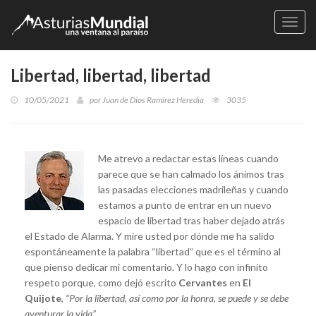
Naveg
Libertad, libertad, libertad
10/05/2021
por
Juan de Dios Ramírez Heredia
3035
Me atrevo a redactar estas líneas cuando
parece que se han calmado los ánimos tras
las pasadas elecciones madrileñas y cuando
estamos a punto de entrar en un nuevo
espacio de libertad tras haber dejado atrás
el Estado de Alarma. Y mire usted por dónde me ha salido
espontáneamente la palabra “libertad” que es el término al
que pienso dedicar mi comentario. Y lo hago con infinito
respeto porque, como dejó escrito
Cervantes
en
El
Quijote
,
“Por la libertad, así como por la honra, se puede y se debe
aventurar la vida”
.