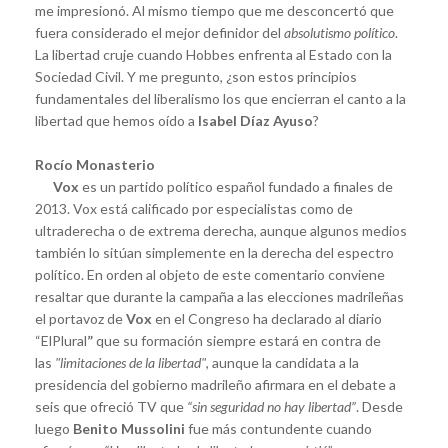
me impresionó. Al mismo tiempo que me desconcertó que
fuera considerado el mejor definidor del
absolutismo político
.
La libertad cruje cuando Hobbes enfrenta al Estado con la
Sociedad Civil. Y me pregunto, ¿son estos principios
fundamentales del liberalismo los que encierran el canto a la
libertad que hemos oído a
Isabel Díaz Ayuso
?
Rocío Monasterio
Vox
es un partido político español fundado a finales de
2013. Vox está calificado por especialistas como de
ultraderecha o de extrema derecha, aunque algunos medios
también lo sitúan simplemente en la derecha del espectro
político. En orden al objeto de este comentario conviene
resaltar que durante la campaña a las elecciones madrileñas
el portavoz de
Vox
en el Congreso ha declarado al diario
“ElPlural
”
que su formación siempre estará en contra de
las
"limitaciones de la libertad"
, aunque la candidata a la
presidencia del gobierno madrileño afirmara en el debate a
seis que ofreció TV que
“sin seguridad no hay libertad”
. Desde
luego
Benito Mussolini
fue más contundente cuando