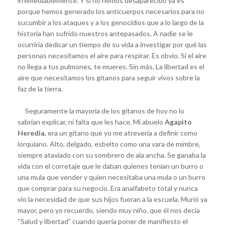
irremediablemente. Y si no hemos desaparecido ya es
porque hemos generado los anticuerpos necesarios para no
sucumbir a los ataques y a los genocidios que a lo largo de la
historia han sufrido nuestros antepasados. A nadie se le
ocurriría dedicar un tiempo de su vida a investigar por qué las
personas necesitamos el aire para respirar. Es obvio. Si el aire
no llega a tus pulmones, te mueres. Sin más. La libertad es el
aire que necesitamos los gitanos para seguir vivos sobre la
faz de la tierra.
Seguramente la mayoría de los gitanos de hoy no lo
sabrían explicar, ni falta que les hace. Mi abuelo
Agapito
Heredia
, era un gitano que yo me atrevería a definir como
lorquiano. Alto, delgado, esbelto como una vara de mimbre,
siempre ataviado con su sombrero de ala ancha. Se ganaba la
vida con el corretaje que le daban quienes tenían un burro o
una mula que vender y quien necesitaba una mula o un burro
que comprar para su negocio. Era analfabeto total y nunca
vio la necesidad de que sus hijos fueran a la escuela. Murió ya
mayor, pero yo recuerdo, siendo muy niño, que él nos decía
“Salud y libertad” cuando quería poner de manifiesto el