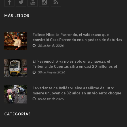
MÁS LEÍDOS
Fallece Nicolás Parrondo, el valdesano que
convirtió Casa Parrondo en un pedazo de Asturias
en Madrid
30 de Jun de 2026
El ‘Fevemocho’ ya no es solo una chapuza: el
Tribunal de Cuentas cifra en casi 20 millones el
sobrecoste de los trenes que no cabían por los
30 de May de 2026
túneles
La variante de Avilés vuelve a teñirse de luto:
muere un joven de 32 años en un violento choque
frontal
05 de Jun de 2026
CATEGORÍAS