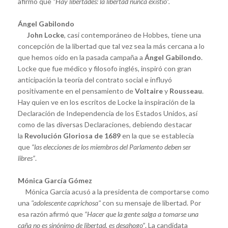
afirmó que
“Hay libertades: la libertad nunca existió”.
Ángel Gabilondo
John Locke
, casi contemporáneo de Hobbes, tiene una
concepción de la libertad que tal vez sea la más cercana a lo
que hemos oído en la pasada campaña a
Ángel Gabilondo
.
Locke que fue médico y filosofo inglés, inspiró con gran
anticipación la teoría del contrato social e influyó
positivamente en el pensamiento de
Voltaire
y
Rousseau
.
Hay quien ve en los escritos de Locke la inspiración de la
Declaración de Independencia de los Estados Unidos, así
como de las diversas Declaraciones, debiendo destacar
la
Revolución Gloriosa de 1689
en la que se establecía
que
“las elecciones de los miembros del Parlamento deben ser
libres”
.
Mónica García Gómez
Mónica García acusó a la presidenta de comportarse como
una
"adolescente caprichosa"
con su mensaje de libertad. Por
esa razón afirmó que
“Hacer que la gente salga a tomarse una
caña no es sinónimo de libertad, es desahogo”
. La candidata