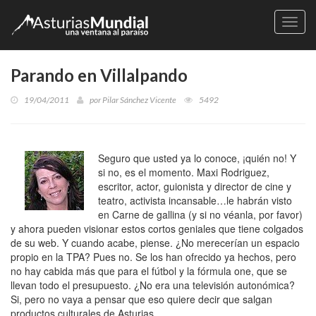
Naveg
Parando en Villalpando
19/04/2011
por
Pilar Sánchez Vicente
5492
Seguro que usted ya lo conoce, ¡quién no! Y
si no, es el momento. Maxi Rodriguez,
escritor, actor, guionista y director de cine y
teatro, activista incansable…le habrán visto
en Carne de gallina (y si no véanla, por favor)
y ahora pueden visionar estos cortos geniales que tiene colgados
de su web. Y cuando acabe, piense. ¿No merecerían un espacio
propio en la TPA? Pues no. Se los han ofrecido ya hechos, pero
no hay cabida más que para el fútbol y la fórmula one, que se
llevan todo el presupuesto. ¿No era una televisión autonómica?
Si, pero no vaya a pensar que eso quiere decir que salgan
productos culturales de Asturias.