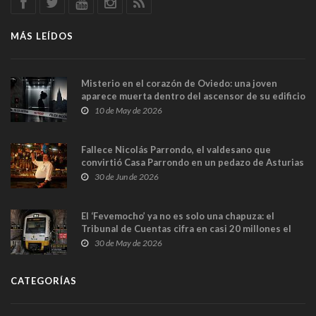
MÁS LEÍDOS
Misterio en el corazón de Oviedo: una joven
aparece muerta dentro del ascensor de su edificio
y las cámaras captan sus últimos minutos
10 de May de 2026
Fallece Nicolás Parrondo, el valdesano que
convirtió Casa Parrondo en un pedazo de Asturias
en Madrid
30 de Jun de 2026
El ‘Fevemocho’ ya no es solo una chapuza: el
Tribunal de Cuentas cifra en casi 20 millones el
sobrecoste de los trenes que no cabían por los
30 de May de 2026
túneles
CATEGORÍAS