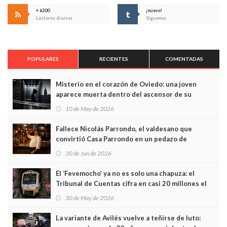
+ 6200
¡nuevo!
Lectores diarios
Síguenos
POPULARES
RECIENTES
COMENTADAS
Misterio en el corazón de Oviedo: una joven
aparece muerta dentro del ascensor de su
edificio y las cámaras captan sus últimos minutos
10 de May de 2026
Fallece Nicolás Parrondo, el valdesano que
convirtió Casa Parrondo en un pedazo de
Asturias en Madrid
30 de Jun de 2026
El ‘Fevemocho’ ya no es solo una chapuza: el
Tribunal de Cuentas cifra en casi 20 millones el
sobrecoste de los trenes que no cabían por los
30 de May de 2026
túneles
La variante de Avilés vuelve a teñirse de luto: