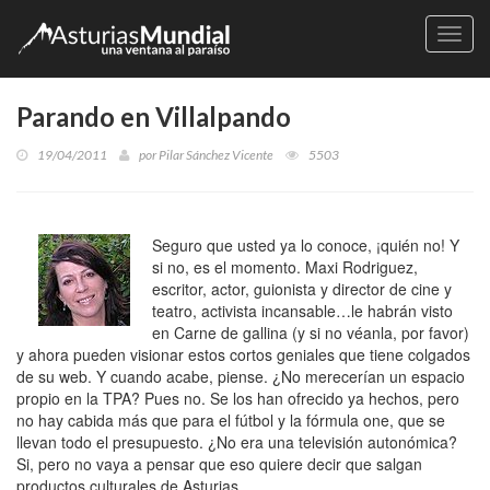
Naveg
Parando en Villalpando
19/04/2011
por
Pilar Sánchez Vicente
5503
Seguro que usted ya lo conoce, ¡quién no! Y
si no, es el momento. Maxi Rodriguez,
escritor, actor, guionista y director de cine y
teatro, activista incansable…le habrán visto
en Carne de gallina (y si no véanla, por favor)
y ahora pueden visionar estos cortos geniales que tiene colgados
de su web. Y cuando acabe, piense. ¿No merecerían un espacio
propio en la TPA? Pues no. Se los han ofrecido ya hechos, pero
no hay cabida más que para el fútbol y la fórmula one, que se
llevan todo el presupuesto. ¿No era una televisión autonómica?
Si, pero no vaya a pensar que eso quiere decir que salgan
productos culturales de Asturias.