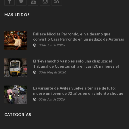
MÁS LEÍDOS
Fallece Nicolás Parrondo, el valdesano que
convirtió Casa Parrondo en un pedazo de Asturias
en Madrid
30 de Jun de 2026
El ‘Fevemocho’ ya no es solo una chapuza: el
Tribunal de Cuentas cifra en casi 20 millones el
sobrecoste de los trenes que no cabían por los
30 de May de 2026
túneles
La variante de Avilés vuelve a teñirse de luto:
muere un joven de 32 años en un violento choque
frontal
05 de Jun de 2026
CATEGORÍAS