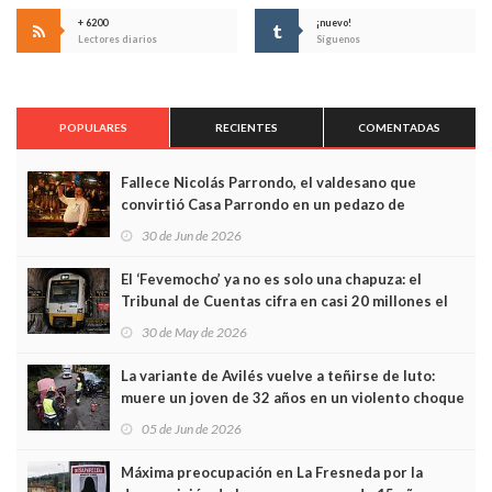
+ 6200
¡nuevo!
Lectores diarios
Síguenos
POPULARES
RECIENTES
COMENTADAS
Fallece Nicolás Parrondo, el valdesano que
convirtió Casa Parrondo en un pedazo de
Asturias en Madrid
30 de Jun de 2026
El ‘Fevemocho’ ya no es solo una chapuza: el
Tribunal de Cuentas cifra en casi 20 millones el
sobrecoste de los trenes que no cabían por los
30 de May de 2026
túneles
La variante de Avilés vuelve a teñirse de luto:
muere un joven de 32 años en un violento choque
frontal
05 de Jun de 2026
Máxima preocupación en La Fresneda por la