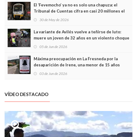
El ‘Fevemocho’ ya no es solo una chapuza: el
Tribunal de Cuentas cifra en casi 20 millones el
sobrecoste de los trenes que no cabían por los
30 de May de 2026
túneles
La variante de Avilés vuelve a teñirse de luto:
muere un joven de 32 años en un violento choque
frontal
05 de Jun de 2026
Máxima preocupación en La Fresneda por la
desaparición de Irene, una menor de 15 años
03 de Jun de 2026
VÍDEO DESTACADO