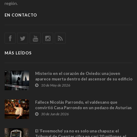
región.
EN CONTACTO
MÁS LEÍDOS
Misterio en el corazón de Oviedo: una joven
aparece muerta dentro del ascensor de su edificio
y las cámaras captan sus últimos minutos
10 de May de 2026
Fallece Nicolás Parrondo, el valdesano que
convirtió Casa Parrondo en un pedazo de Asturias
en Madrid
30 de Jun de 2026
El ‘Fevemocho’ ya no es solo una chapuza: el
Tribunal de Cuentas cifra en casi 20 millones el