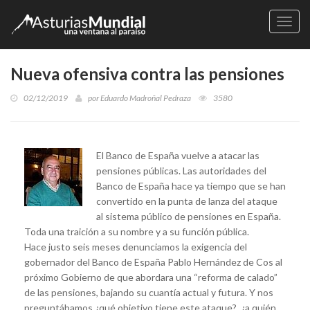
Naveg
Nueva ofensiva contra las pensiones
02/12/2019
por
Eduardo Madroñal Pedraza
3580
El Banco de España vuelve a atacar las
pensiones públicas. Las autoridades del
Banco de España hace ya tiempo que se han
convertido en la punta de lanza del ataque
al sistema público de pensiones en España.
Toda una traición a su nombre y a su función pública.
Hace justo seis meses denunciamos la exigencia del
gobernador del Banco de España Pablo Hernández de Cos al
próximo Gobierno de que abordara una “reforma de calado”
de las pensiones, bajando su cuantía actual y futura. Y nos
preguntábamos ¿qué objetivo tiene este ataque?, ¿a quién