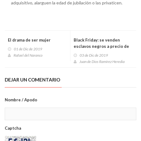
adquisitivo, alarguen la edad de jubilación o las privaticen.
El drama de ser mujer
Black Friday: se venden
esclavos negros a precio de
01 de Dic de 2019
saldo
Rafael del Naranco
03 de Dic de 2019
Juan de Dios Ramírez Heredia
DEJAR UN COMENTARIO
Nombre / Apodo
Captcha