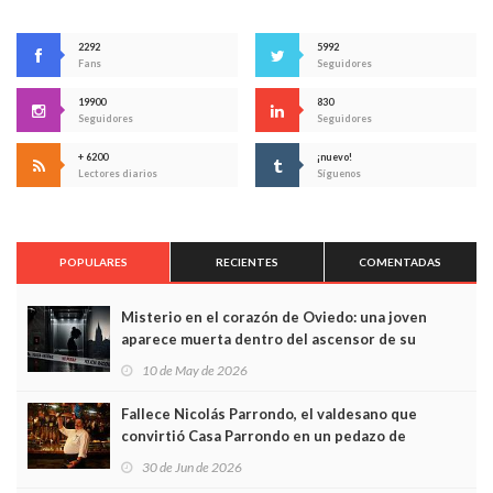
2292
5992
Fans
Seguidores
19900
830
Seguidores
Seguidores
+ 6200
¡nuevo!
Lectores diarios
Síguenos
POPULARES
RECIENTES
COMENTADAS
Misterio en el corazón de Oviedo: una joven
aparece muerta dentro del ascensor de su
edificio y las cámaras captan sus últimos minutos
10 de May de 2026
Fallece Nicolás Parrondo, el valdesano que
convirtió Casa Parrondo en un pedazo de
Asturias en Madrid
30 de Jun de 2026