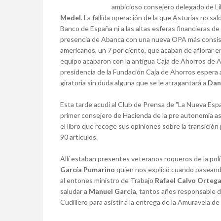
ambicioso consejero delegado de L
Medel
. La fallida operación de la que Asturias no sa
Banco de España ni a las altas esferas financieras de
presencia de Abanca con una nueva OPA más consist
americanos, un 7 por ciento, que acaban de aflorar e
equipo acabaron con la antigua Caja de Ahorros de Ast
presidencia de la Fundación Caja de Ahorros espera 
giratoria sin duda alguna que se le atragantará a
Dan
Esta tarde acudí al Club de Prensa de "La Nueva Esp
primer consejero de Hacienda de la pre autonomía ast
el libro que recoge sus opiniones sobre la transición 
90 artículos.
Allí estaban presentes veteranos roqueros de la pol
García Pumarino
quien nos explicó cuando pasean
al entones ministro de Trabajo
Rafael Calvo Orteg
saludar a
Manuel García
, tantos años responsable d
Cudillero para asistir a la entrega de la Amuravela de