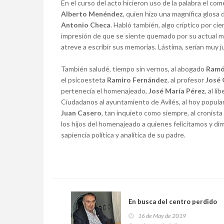
En el curso del acto hicieron uso de la palabra el co
Alberto Menéndez
, quien hizo una magnífica glosa 
Antonio Checa
. Habló también, algo críptico por cie
impresión de que se siente quemado por su actual m
atreve a escribir sus memorias. Lástima, serían muy j
También saludé, tiempo sin vernos, al abogado
Ramó
el psicoesteta
Ramiro Fernández
, al profesor
José 
pertenecía el homenajeado,
José María Pérez
, al li
Ciudadanos al ayuntamiento de Avilés, al hoy popula
Juan Casero
, tan inquieto como siempre, al cronista
los hijos del homenajeado a quienes felicitamos y dim
sapiencia política y analítica de su padre.
En busca del centro perdido
16 de May de 2019