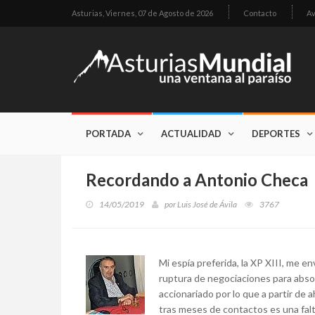
Asturias,
Viernes, 07 de Agosto de 2026
Contacto
Av
PORTADA
ACTUALIDAD
DEPORTES
Recordando a Antonio Checa
14/05/2019
por
Luis José de Ávila
3767
Mi espía preferida, la XP XIII, me e
ruptura de negociaciones para absor
accionariado por lo que a partir de
tras meses de contactos es una falta