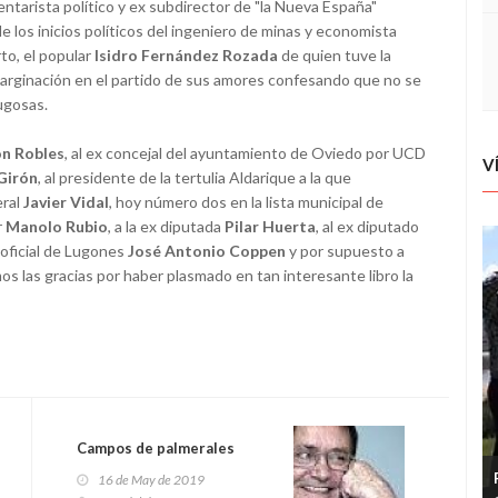
mentarista político y ex subdirector de "la Nueva España"
de los inicios políticos del ingeniero de minas y economista
rto, el popular
Isidro Fernández Rozada
de quien tuve la
arginación en el partido de sus amores confesando que no se
ugosas.
n Robles
, al ex concejal del ayuntamiento de Oviedo por UCD
V
Girón
, al presidente de la tertulia Aldarique a la que
beral
Javier Vidal
, hoy número dos en la lista municipal de
r
Manolo Rubio
, a la ex diputada
Pilar Huerta
, al ex diputado
 oficial de Lugones
José Antonio Coppen
y por supuesto a
os las gracias por haber plasmado en tan interesante libro la
Campos de palmerales
16 de May de 2019