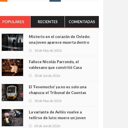
POPULARES
RECIENTES
COMENTADAS
Misterio en el corazón de Oviedo:
una joven aparece muerta dentro
del ascensor de su edificio y las
10 de May de 2026
cámaras captan sus últimos
minutos
Fallece Nicolás Parrondo, el
valdesano que convirtió Casa
Parrondo en un pedazo de
30 de Jun de 2026
Asturias en Madrid
El ‘Fevemocho’ ya no es solo una
chapuza: el Tribunal de Cuentas
cifra en casi 20 millones el
30 de May de 2026
sobrecoste de los trenes que no
cabían por los túneles
La variante de Avilés vuelve a
teñirse de luto: muere un joven
de 32 años en un violento choque
05 de Jun de 2026