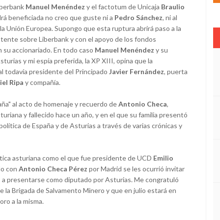
iberbank
Manuel Menéndez
y el factotum de Unicaja
Braulio
ldrá beneficiada no creo que guste ni a
Pedro Sánchez
, ni al
 la Unión Europea. Supongo que esta ruptura abrirá paso a la
ente sobre Liberbank y con el apoyo de los fondos
n su accionariado. En todo caso
Manuel Menéndez
y su
urias y mi espía preferida, la XP XIII, opina que la
al todavía presidente del Principado
Javier Fernández
, puerta
iel Ripa
y compañía.
aña" al acto de homenaje y recuerdo de
Antonio Checa
,
uriana y fallecido hace un año, y en el que su familia presentó
política de España y de Asturias a través de varias crónicas y
ítica asturiana como el que fue presidente de UCD
Emilio
do con
Antonio Checa Pérez
por Madrid se les ocurrió invitar
a
a presentarse como diputado por Asturias. Me congratuló
e la Brigada de Salvamento Minero y que en julio estará en
 oro a la misma.