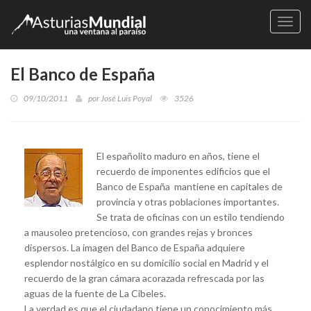
Naveg
El Banco de España
09/10/2011
por
José Luis Poyal
3526
El españolito maduro en años, tiene el
recuerdo de imponentes edificios que el
Banco de España mantiene en capitales de
provincia y otras poblaciones importantes.
Se trata de oficinas con un estilo tendiendo
a mausoleo pretencioso, con grandes rejas y bronces
dispersos. La imagen del Banco de España adquiere
esplendor nostálgico en su domicilio social en Madrid y el
recuerdo de la gran cámara acorazada refrescada por las
aguas de la fuente de La Cibeles.
La verdad es que el ciudadano tiene un conocimiento más