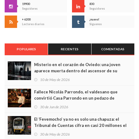
19900
830
Seguidores
Seguidores
+ 6200
¡nuevo!
Lectores diarios
Síguenos
POPULARES
RECIENTES
COMENTADAS
Misterio en el corazón de Oviedo: una joven
aparece muerta dentro del ascensor de su
edificio y las cámaras captan sus últimos minutos
10 de May de 2026
Fallece Nicolás Parrondo, el valdesano que
convirtió Casa Parrondo en un pedazo de
Asturias en Madrid
30 de Jun de 2026
El ‘Fevemocho’ ya no es solo una chapuza: el
Tribunal de Cuentas cifra en casi 20 millones el
sobrecoste de los trenes que no cabían por los
30 de May de 2026
túneles