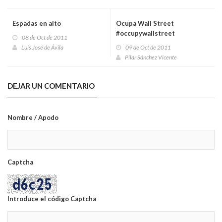
Espadas en alto
Ocupa Wall Street
#occupywallstreet
08 de Oct de 2011
Luis José de Ávila
09 de Oct de 2011
Pilar Sánchez Vicente
DEJAR UN COMENTARIO
Nombre / Apodo
Captcha
Introduce el código Captcha