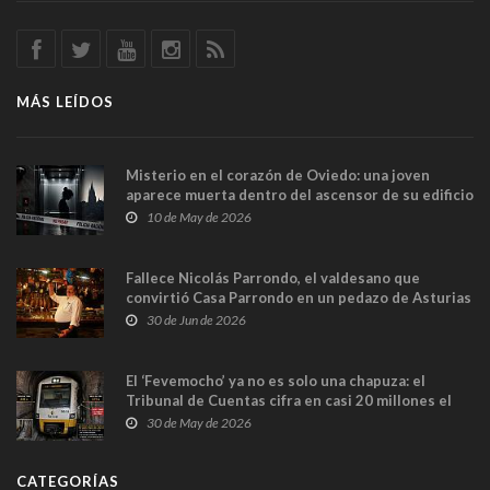
MÁS LEÍDOS
Misterio en el corazón de Oviedo: una joven
aparece muerta dentro del ascensor de su edificio
y las cámaras captan sus últimos minutos
10 de May de 2026
Fallece Nicolás Parrondo, el valdesano que
convirtió Casa Parrondo en un pedazo de Asturias
en Madrid
30 de Jun de 2026
El ‘Fevemocho’ ya no es solo una chapuza: el
Tribunal de Cuentas cifra en casi 20 millones el
sobrecoste de los trenes que no cabían por los
30 de May de 2026
túneles
CATEGORÍAS