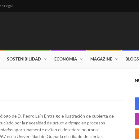
so Legal
SOSTENIBILIDAD
ECONOMÍA
MAGAZINE
BLOGS
N
prólogo de D. Pedro Laín Entralgo e ilustración de cubierta de
cuciado por la necesidad de
actuar a tiempo
en procesos
ratados
oportunamente evitan el deterioro neuronal
967 en la Universidad de Granada el cribado de ciertas