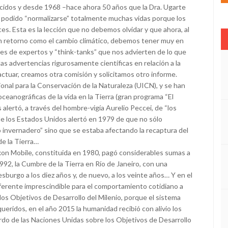
acidos y desde 1968 –hace ahora 50 años que la Dra. Ugarte
an podido “normalizarse” totalmente muchas vidas porque los
s. Esta es la lección que no debemos olvidar y que ahora, al
n retorno como el cambio climático, debemos tener muy en
 de expertos y “think-tanks” que nos advierten de lo que
s advertencias rigurosamente científicas en relación a la
e actuar, creamos otra comisión y solicitamos otro informe.
onal para la Conservación de la Naturaleza (UICN), y se han
ceanográficas de la vida en la Tierra (gran programa “El
alertó, a través del hombre-vigía Aurelio Peccei, de “los
de los Estados Unidos alertó en 1979 de que no sólo
nvernadero” sino que se estaba afectando la recaptura del
de la Tierra…
xon Mobile, constituida en 1980, pagó considerables sumas a
992, la Cumbre de la Tierra en Río de Janeiro, con una
burgo a los diez años y, de nuevo, a los veinte años… Y en el
referente imprescindible para el comportamiento cotidiano a
 los Objetivos de Desarrollo del Milenio, porque el sistema
ueridos, en el año 2015 la humanidad recibió con alivio los
do de las Naciones Unidas sobre los Objetivos de Desarrollo