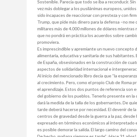
Sostenible. Parecía que todo se iba a reconducir. Si
vez más doblegar a los pusilánimas europeos, unidos s
sido incapaces de reaccionar con presteza y con firm
Trump, que pide más dinero para la defensa –no me c
militares más de 4.000 millones de dólares mientras
que no pondrá en práctica los acuerdos sobre cambio
promoviera.
Es imprescindible y apremiante un nuevo concepto de
alimentaria, educativa y sanitaria de sus habitantes.
de España, obsesionados en la construcción de cuat
aspectos de solidaridad internacional e intergeneracio
Al inicio del mencionado libro decía que “la esperanza
al crecimiento. Pero, como el propio Club de Roma pr
el aprendizaje. Estos dos puntos de referencia son es
del gobierno de los pueblos. Tenerlo presente en la
dará la medida de la talla de los gobernantes. De qui
tarde deberá hacerse por necesidad. El devenir de 
centros de gravedad desde la guerra a la paz, desde 
expresado en términos económicos al interpretado e
es posible demorar la salida. El largo camino del co
De hecho, mañana siempre es tarde”. ¡Hace 31 años!