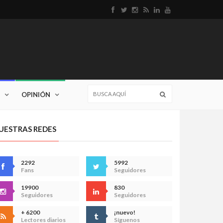
OPINIÓN
UESTRAS REDES
2292
5992
Fans
Seguidores
19900
830
Seguidores
Seguidores
+ 6200
¡nuevo!
Lectores diarios
Síguenos