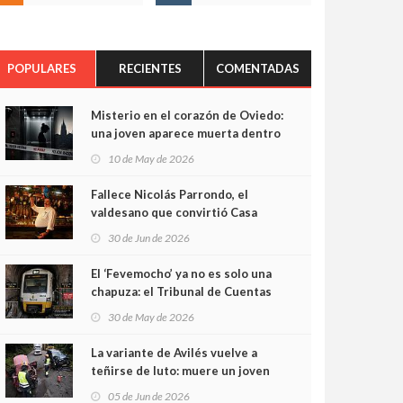
POPULARES
RECIENTES
COMENTADAS
Misterio en el corazón de Oviedo:
una joven aparece muerta dentro
del ascensor de su edificio y las
10 de May de 2026
cámaras captan sus últimos
minutos
Fallece Nicolás Parrondo, el
valdesano que convirtió Casa
Parrondo en un pedazo de
30 de Jun de 2026
Asturias en Madrid
El ‘Fevemocho’ ya no es solo una
chapuza: el Tribunal de Cuentas
cifra en casi 20 millones el
30 de May de 2026
sobrecoste de los trenes que no
cabían por los túneles
La variante de Avilés vuelve a
teñirse de luto: muere un joven
de 32 años en un violento choque
05 de Jun de 2026