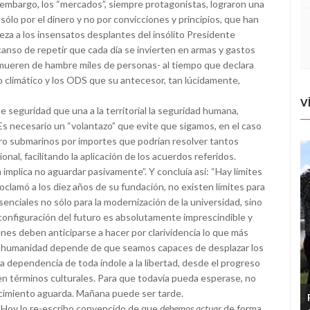
n embargo, los “mercados”, siempre protagonistas, lograron una
ólo por el dinero y no por convicciones y principios, que han
eza a los insensatos desplantes del insólito Presidente
anso de repetir que cada día se invierten en armas y gastos
 mueren de hambre miles de personas- al tiempo que declara
 climático y los ODS que su antecesor, tan lúcidamente,
V
 seguridad que una a la territorial la seguridad humana,
 Es necesario un “volantazo” que evite que sigamos, en el caso
ro submarinos por importes que podrían resolver tantos
nal, facilitando la aplicación de los acuerdos referidos.
 implica no aguardar pasivamente”. Y concluía así: “Hay límites
oclamó a los diez años de su fundación, no existen límites para
enciales no sólo para la modernización de la universidad, sino
 configuración del futuro es absolutamente imprescindible y
enes deben anticiparse a hacer por clarividencia lo que más
la humanidad depende de que seamos capaces de desplazar los
la dependencia de toda índole a la libertad, desde el progreso
n términos culturales. Para que todavía pueda esperase, no
nocimiento aguarda. Mañana puede ser tarde.
 Hoy lo re-escribo convencido de que
debemos actuar
de forma