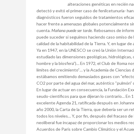
alteraciones genéticas en recién n
detectó y evitó el primer caso de fenilcetunuria- h
diagnósticos fueron seguidos de tratamientos eficace
hacer frente a amenazas globales potencialmente si
cuenta.
Mañana puede ser tarde.
Rebosamos de informes
puede suceder si seguimos haciendo caso omiso de la
calidad de la habitabilidad de la Tierra. Y, en lugar d
Ya en 1947, en la UNESCO se creó la Unión Internaci
estudiado las dimensiones geológicas, hidrológicas, o
hombre y la biosfera”)… En 1972, el Club de Roma nos 
límites del crecimiento”… y la Academia de Ciencias 
estábamos emitiendo demasiados gases con “efecto i
CO2 por parte del agua del mar, auténtico “pulmón” 
En lugar de actuar en consecuencia, la Fundación Ex
seudo-científicos para que dijeran lo contrario… En 1
excelente Agenda 21, ratificada después en Johannes
año 2000, la Carta de la Tierra, que debería ser un 
todos los niveles… Y, por fin, después del fracaso de
neoliberal fue incapaz de proporcionar los medios req
Acuerdos de París sobre Cambio Climático y el Acuer