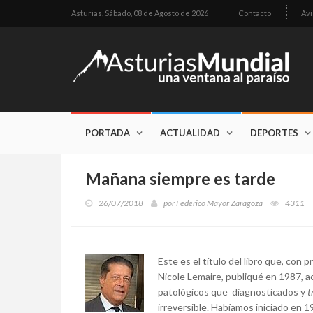
Asturias,
Sábado, 08 de Agosto de 2026
Contacto
Avi
PORTADA
ACTUALIDAD
DEPORTES
Mañana siempre es tarde
26/07/2018
por
Federico Mayor Zaragoza
4311
Este es el título del libro que, con 
Nicole Lemaire, publiqué en 1987, a
patológicos que diagnosticados y
t
irreversible. Habíamos iniciado en 1