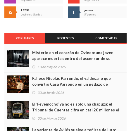
+ 6200
¡nuevo!
Lectores diarios
Síguenos
POPULARES
RECIENTES
COMENTADAS
Misterio en el corazón de Oviedo: una joven
aparece muerta dentro del ascensor de su
edificio y las cámaras captan sus últimos minutos
10 de May de 2026
Fallece Nicolás Parrondo, el valdesano que
convirtió Casa Parrondo en un pedazo de
Asturias en Madrid
30 de Jun de 2026
El ‘Fevemocho’ ya no es solo una chapuza: el
Tribunal de Cuentas cifra en casi 20 millones el
sobrecoste de los trenes que no cabían por los
30 de May de 2026
túneles
La variante de Avilés vuelve a teñirse de luto: