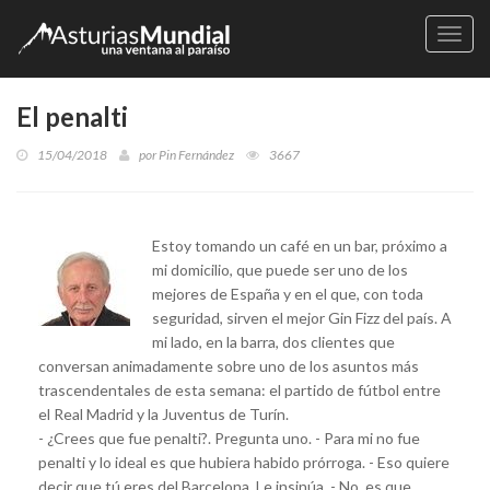
Naveg
El penalti
15/04/2018
por
Pin Fernández
3667
Estoy tomando un café en un bar, próximo a
mi domicilio, que puede ser uno de los
mejores de España y en el que, con toda
seguridad, sirven el mejor Gin Fizz del país. A
mi lado, en la barra, dos clientes que
conversan animadamente sobre uno de los asuntos más
trascendentales de esta semana: el partido de fútbol entre
el Real Madrid y la Juventus de Turín.
- ¿Crees que fue penalti?. Pregunta uno. - Para mi no fue
penalti y lo ideal es que hubiera habido prórroga. - Eso quiere
decir que tú eres del Barcelona. Le insinúa. - No, es que