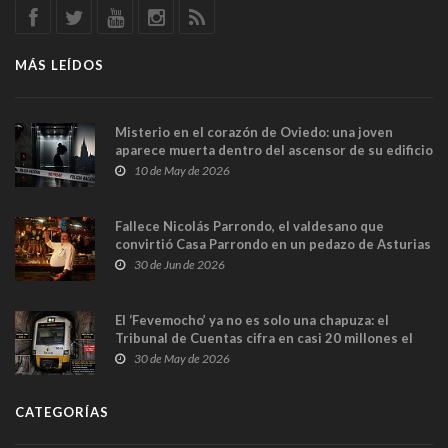
MÁS LEÍDOS
Misterio en el corazón de Oviedo: una joven
aparece muerta dentro del ascensor de su edificio
y las cámaras captan sus últimos minutos
10 de May de 2026
Fallece Nicolás Parrondo, el valdesano que
convirtió Casa Parrondo en un pedazo de Asturias
en Madrid
30 de Jun de 2026
El ‘Fevemocho’ ya no es solo una chapuza: el
Tribunal de Cuentas cifra en casi 20 millones el
sobrecoste de los trenes que no cabían por los
30 de May de 2026
túneles
CATEGORÍAS