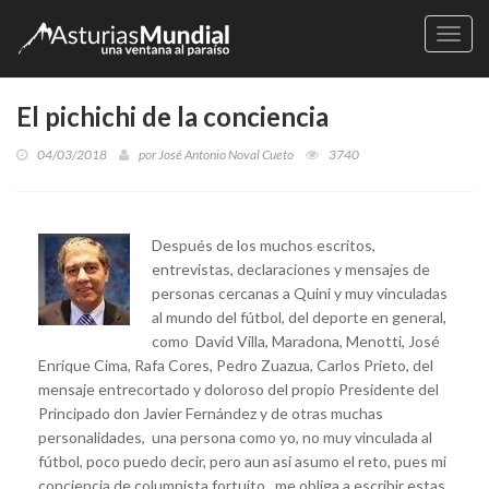
Naveg
El pichichi de la conciencia
04/03/2018
por
José Antonio Noval Cueto
3740
Después de los muchos escritos,
entrevistas, declaraciones y mensajes de
personas cercanas a Quini y muy vinculadas
al mundo del fútbol, del deporte en general,
como David Villa, Maradona, Menotti, José
Enrique Cima, Rafa Cores, Pedro Zuazua, Carlos Prieto, del
mensaje entrecortado y doloroso del propio Presidente del
Principado don Javier Fernández y de otras muchas
personalidades, una persona como yo, no muy vinculada al
fútbol, poco puedo decir, pero aun así asumo el reto, pues mi
conciencia de columnista fortuito , me obliga a escribir estas