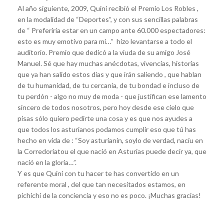
Al año siguiente, 2009, Quini recibió el Premio Los Robles ,
en la modalidad de “Deportes”, y con sus sencillas palabras
de “ Preferiría estar en un campo ante 60.000 espectadores:
esto es muy emotivo para mí…” hizo levantarse a todo el
auditorio. Premio que dedicó a la viuda de su amigo José
Manuel. Sé que hay muchas anécdotas, vivencias, historias
que ya han salido estos días y que irán saliendo , que hablan
de tu humanidad, de tu cercanía, de tu bondad e incluso de
tu perdón - algo no muy de moda - que justifican ese lamento
sincero de todos nosotros, pero hoy desde ese cielo que
pisas sólo quiero pedirte una cosa y es que nos ayudes a
que todos los asturianos podamos cumplir eso que tú has
hecho en vida de : “Soy asturianín, soylo de verdad, nacíu en
la Corredoríatou el que nació en Asturias puede decir ya, que
nació en la gloria…”.
Y es que Quini con tu hacer te has convertido en un
referente moral , del que tan necesitados estamos, en
pichichi de la conciencia y eso no es poco. ¡Muchas gracias!