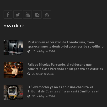
MÁS LEÍDOS
Misterio en el corazón de Oviedo: una joven
aparece muerta dentro del ascensor de su edificio
y las cámaras captan sus últimos minutos
10 de May de 2026
Fallece Nicolás Parrondo, el valdesano que
convirtió Casa Parrondo en un pedazo de Asturias
en Madrid
30 de Jun de 2026
El ‘Fevemocho’ ya no es solo una chapuza: el
Tribunal de Cuentas cifra en casi 20 millones el
sobrecoste de los trenes que no cabían por los
30 de May de 2026
túneles