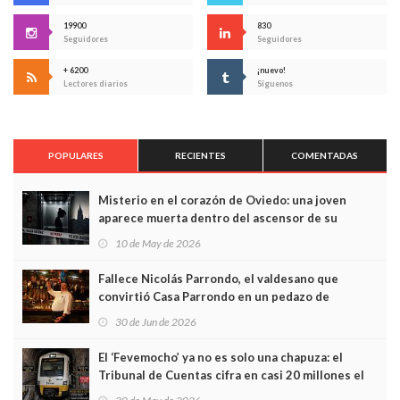
19900
830
Seguidores
Seguidores
+ 6200
¡nuevo!
Lectores diarios
Síguenos
POPULARES
RECIENTES
COMENTADAS
Misterio en el corazón de Oviedo: una joven
aparece muerta dentro del ascensor de su
edificio y las cámaras captan sus últimos minutos
10 de May de 2026
Fallece Nicolás Parrondo, el valdesano que
convirtió Casa Parrondo en un pedazo de
Asturias en Madrid
30 de Jun de 2026
El ‘Fevemocho’ ya no es solo una chapuza: el
Tribunal de Cuentas cifra en casi 20 millones el
sobrecoste de los trenes que no cabían por los