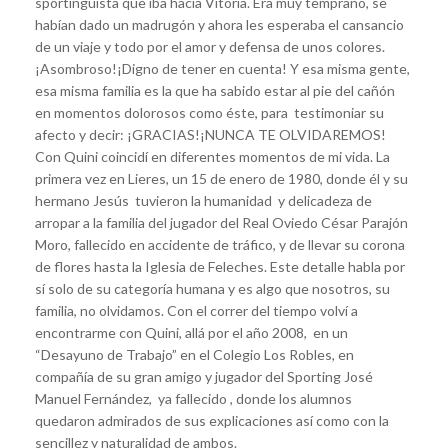
sportinguista que iba hacía Vitoria. Era muy temprano, se
habían dado un madrugón y ahora les esperaba el cansancio
de un viaje y todo por el amor y defensa de unos colores.
¡Asombroso!¡Digno de tener en cuenta! Y esa misma gente,
esa misma familia es la que ha sabido estar al pie del cañón
en momentos dolorosos como éste, para testimoniar su
afecto y decir: ¡GRACIAS!¡NUNCA TE OLVIDAREMOS!
Con Quini coincidí en diferentes momentos de mi vida. La
primera vez en Lieres, un 15 de enero de 1980, donde él y su
hermano Jesús tuvieron la humanidad y delicadeza de
arropar a la familia del jugador del Real Oviedo César Parajón
Moro, fallecido en accidente de tráfico, y de llevar su corona
de flores hasta la Iglesia de Feleches. Este detalle habla por
sí solo de su categoría humana y es algo que nosotros, su
familia, no olvidamos. Con el correr del tiempo volví a
encontrarme con Quini, allá por el año 2008, en un
“Desayuno de Trabajo” en el Colegio Los Robles, en
compañía de su gran amigo y jugador del Sporting José
Manuel Fernández, ya fallecido , donde los alumnos
quedaron admirados de sus explicaciones así como con la
sencillez y naturalidad de ambos.