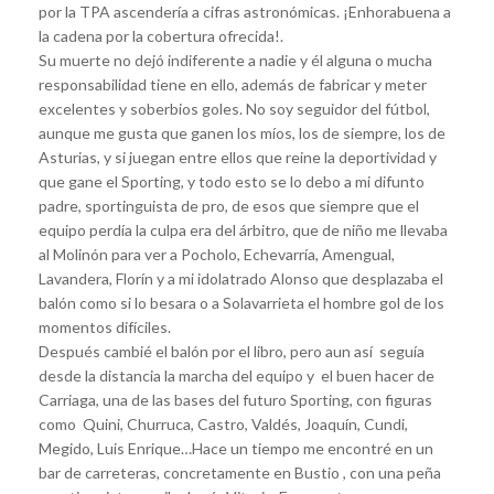
por la TPA ascendería a cifras astronómicas. ¡Enhorabuena a
la cadena por la cobertura ofrecida!.
Su muerte no dejó indiferente a nadie y él alguna o mucha
responsabilidad tiene en ello, además de fabricar y meter
excelentes y soberbios goles. No soy seguidor del fútbol,
aunque me gusta que ganen los míos, los de siempre, los de
Asturias, y si juegan entre ellos que reine la deportividad y
que gane el Sporting, y todo esto se lo debo a mi difunto
padre, sportinguista de pro, de esos que siempre que el
equipo perdía la culpa era del árbitro, que de niño me llevaba
al Molinón para ver a Pocholo, Echevarría, Amengual,
Lavandera, Florín y a mi idolatrado Alonso que desplazaba el
balón como si lo besara o a Solavarrieta el hombre gol de los
momentos difíciles.
Después cambié el balón por el libro, pero aun así seguía
desde la distancia la marcha del equipo y el buen hacer de
Carriaga, una de las bases del futuro Sporting, con figuras
como Quini, Churruca, Castro, Valdés, Joaquín, Cundi,
Megido, Luis Enrique…Hace un tiempo me encontré en un
bar de carreteras, concretamente en Bustio , con una peña