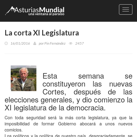
Naveg
La corta XI Legislatura
16/01/2016
por
Pin Fernández
2457
Esta semana se
constituyeron las nuevas
Cortes, después de las
elecciones generales, y dio comienzo la
XI legislatura de la democracia.
Con toda seguridad será la más corta legislatura, ya que la
imposibilidad de formar Gobierno abocará a unos nuevos
comicios.
Los políticos y la política de nuestro país, desgraciadamente, se