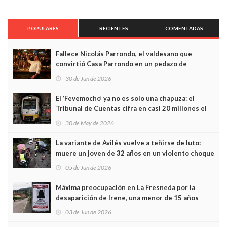
POPULARES
RECIENTES
COMENTADAS
Fallece Nicolás Parrondo, el valdesano que
convirtió Casa Parrondo en un pedazo de
Asturias en Madrid
30 de Jun de 2026
El ‘Fevemocho’ ya no es solo una chapuza: el
Tribunal de Cuentas cifra en casi 20 millones el
sobrecoste de los trenes que no cabían por los
30 de May de 2026
túneles
La variante de Avilés vuelve a teñirse de luto:
muere un joven de 32 años en un violento choque
frontal
05 de Jun de 2026
Máxima preocupación en La Fresneda por la
desaparición de Irene, una menor de 15 años
03 de Jun de 2026