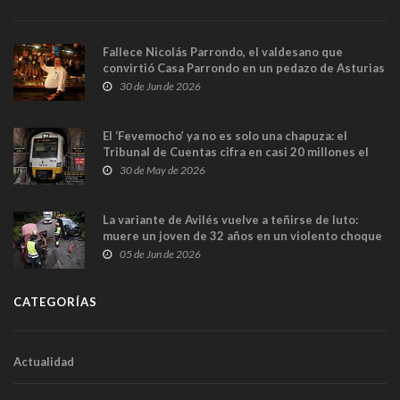
Fallece Nicolás Parrondo, el valdesano que
convirtió Casa Parrondo en un pedazo de Asturias
en Madrid
30 de Jun de 2026
El ‘Fevemocho’ ya no es solo una chapuza: el
Tribunal de Cuentas cifra en casi 20 millones el
sobrecoste de los trenes que no cabían por los
30 de May de 2026
túneles
La variante de Avilés vuelve a teñirse de luto:
muere un joven de 32 años en un violento choque
frontal
05 de Jun de 2026
CATEGORÍAS
Actualidad