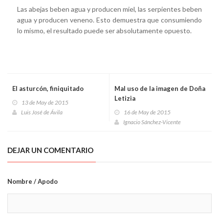
Las abejas beben agua y producen miel, las serpientes beben
agua y producen veneno. Esto demuestra que consumiendo
lo mismo, el resultado puede ser absolutamente opuesto.
El asturcón, finiquitado
Mal uso de la imagen de Doña
Letizia
13 de May de 2015
Luis José de Ávila
16 de May de 2015
Ignacio Sánchez-Vicente
DEJAR UN COMENTARIO
Nombre / Apodo