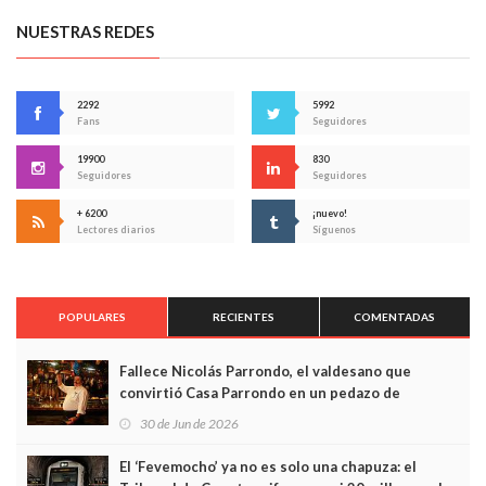
NUESTRAS REDES
2292
5992
Fans
Seguidores
19900
830
Seguidores
Seguidores
+ 6200
¡nuevo!
Lectores diarios
Síguenos
POPULARES
RECIENTES
COMENTADAS
Fallece Nicolás Parrondo, el valdesano que
convirtió Casa Parrondo en un pedazo de
Asturias en Madrid
30 de Jun de 2026
El ‘Fevemocho’ ya no es solo una chapuza: el