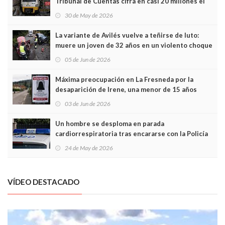
Tribunal de Cuentas cifra en casi 20 millones el
sobrecoste de los trenes que no cabían por los
30 de May de 2026
túneles
La variante de Avilés vuelve a teñirse de luto:
muere un joven de 32 años en un violento choque
frontal
05 de Jun de 2026
Máxima preocupación en La Fresneda por la
desaparición de Irene, una menor de 15 años
03 de Jun de 2026
Un hombre se desploma en parada
cardiorrespiratoria tras encararse con la Policía
Local en Luanco
24 de May de 2026
VÍDEO DESTACADO