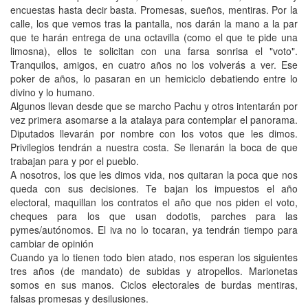
encuestas hasta decir basta. Promesas, sueños, mentiras. Por la
calle, los que vemos tras la pantalla, nos darán la mano a la par
que te harán entrega de una octavilla (como el que te pide una
limosna), ellos te solicitan con una farsa sonrisa el "voto".
Tranquilos, amigos, en cuatro años no los volverás a ver. Ese
poker de años, lo pasaran en un hemiciclo debatiendo entre lo
divino y lo humano.
Algunos llevan desde que se marcho Pachu y otros intentarán por
vez primera asomarse a la atalaya para contemplar el panorama.
Diputados llevarán por nombre con los votos que les dimos.
Privilegios tendrán a nuestra costa. Se llenarán la boca de que
trabajan para y por el pueblo.
A nosotros, los que les dimos vida, nos quitaran la poca que nos
queda con sus decisiones. Te bajan los impuestos el año
electoral, maquillan los contratos el año que nos piden el voto,
cheques para los que usan dodotis, parches para las
pymes/autónomos. El iva no lo tocaran, ya tendrán tiempo para
cambiar de opinión
Cuando ya lo tienen todo bien atado, nos esperan los siguientes
tres años (de mandato) de subidas y atropellos. Marionetas
somos en sus manos. Ciclos electorales de burdas mentiras,
falsas promesas y desilusiones.