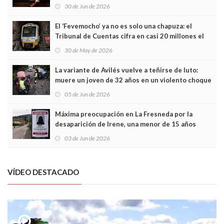
Asturias en Madrid
30 de Jun de 2026
El ‘Fevemocho’ ya no es solo una chapuza: el
Tribunal de Cuentas cifra en casi 20 millones el
sobrecoste de los trenes que no cabían por los
30 de May de 2026
túneles
La variante de Avilés vuelve a teñirse de luto:
muere un joven de 32 años en un violento choque
frontal
05 de Jun de 2026
Máxima preocupación en La Fresneda por la
desaparición de Irene, una menor de 15 años
03 de Jun de 2026
VÍDEO DESTACADO