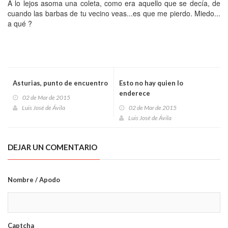
A lo lejos asoma una coleta, como era aquello que se decía, de
cuando las barbas de tu vecino veas...es que me pierdo. Miedo...
a qué ?
Asturias, punto de encuentro
Esto no hay quien lo
enderece
02 de Mar de 2015
Luis José de Ávila
02 de Mar de 2015
Luis José de Ávila
DEJAR UN COMENTARIO
Nombre / Apodo
Captcha