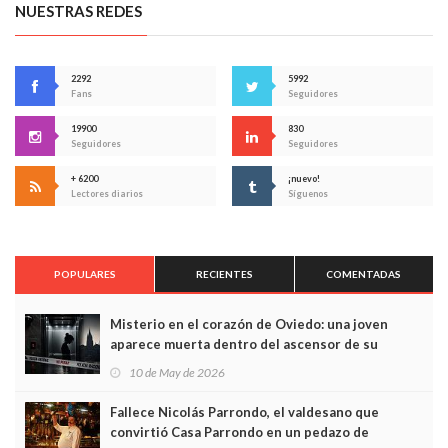
NUESTRAS REDES
2292
5992
Fans
Seguidores
19900
830
Seguidores
Seguidores
+ 6200
¡nuevo!
Lectores diarios
Síguenos
POPULARES
RECIENTES
COMENTADAS
Misterio en el corazón de Oviedo: una joven
aparece muerta dentro del ascensor de su
edificio y las cámaras captan sus últimos minutos
10 de May de 2026
Fallece Nicolás Parrondo, el valdesano que
convirtió Casa Parrondo en un pedazo de