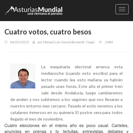
Naveg
Cuatro votos, cuatro besos
06/03/2015
por
Manuel Luis García Bernardo 'Cuqui'
2486
La maquinaria electoral arranca esta
medianoche (cuando esto escribo) para el
lector cuando lea esto mañana ya habrán
pasado unas horas. Este año el primer tren
sale desde Andalucia, luego cambiaremos
de anden y nos subiremos a los vagones que nos llevaran a
nuestro entorno mas cercano. Pasado el estío veremos a los
catalanes inmersos en su quimera. El postre sera para todos
llegado el mes de noviembre.
Cuatro elecciones en el mismo año es poco usual. Carteles,
anuncios en prensa y tv, tertulias, entrevistas, debates y