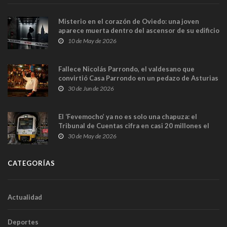
Misterio en el corazón de Oviedo: una joven
aparece muerta dentro del ascensor de su edificio
y las cámaras captan sus últimos minutos
10 de May de 2026
Fallece Nicolás Parrondo, el valdesano que
convirtió Casa Parrondo en un pedazo de Asturias
en Madrid
30 de Jun de 2026
El ‘Fevemocho’ ya no es solo una chapuza: el
Tribunal de Cuentas cifra en casi 20 millones el
sobrecoste de los trenes que no cabían por los
30 de May de 2026
túneles
CATEGORÍAS
Actualidad
Deportes