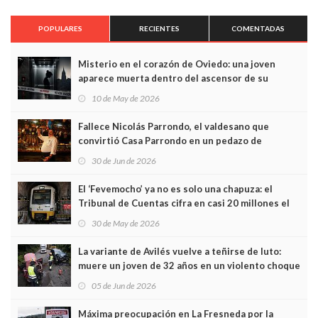
POPULARES
RECIENTES
COMENTADAS
Misterio en el corazón de Oviedo: una joven
aparece muerta dentro del ascensor de su
edificio y las cámaras captan sus últimos minutos
10 de May de 2026
Fallece Nicolás Parrondo, el valdesano que
convirtió Casa Parrondo en un pedazo de
Asturias en Madrid
30 de Jun de 2026
El ‘Fevemocho’ ya no es solo una chapuza: el
Tribunal de Cuentas cifra en casi 20 millones el
sobrecoste de los trenes que no cabían por los
30 de May de 2026
túneles
La variante de Avilés vuelve a teñirse de luto:
muere un joven de 32 años en un violento choque
frontal
05 de Jun de 2026
Máxima preocupación en La Fresneda por la