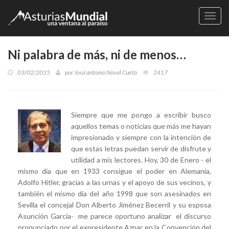
Naveg
Ni palabra de más, ni de menos…
03/02/2015
por
Josá antonio Noval Cueto
2417
Siempre que me pongo a escribir busco
aquellos temas o noticias que más me hayan
impresionado y siempre con la intención de
que estas letras puedan servir de disfrute y
utilidad a mis lectores. Hoy, 30 de Enero - el
mismo día que en 1933 consigue el poder en Alemania,
Adolfo Hitler, gracias a las urnas y el apoyo de sus vecinos, y
también el mismo día del año 1998 que son asesinados en
Sevilla el concejal Don Alberto Jiménez Becerril y su esposa
Asunción García- me parece oportuno analizar el discurso
pronunciado por el expresidente Aznar en la Convención del