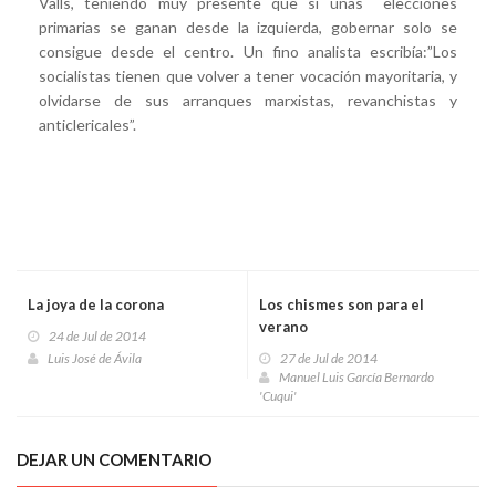
Valls, teniendo muy presente que si unas elecciones
primarias se ganan desde la izquierda, gobernar solo se
consigue desde el centro. Un fino analista escribía:”Los
socialistas tienen que volver a tener vocación mayoritaria, y
olvidarse de sus arranques marxistas, revanchistas y
anticlericales”.
La joya de la corona
Los chismes son para el
verano
24 de Jul de 2014
Luis José de Ávila
27 de Jul de 2014
Manuel Luis García Bernardo
'Cuqui'
DEJAR UN COMENTARIO