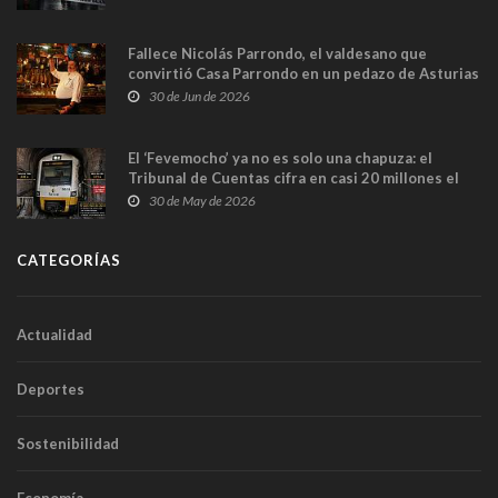
Fallece Nicolás Parrondo, el valdesano que
convirtió Casa Parrondo en un pedazo de Asturias
en Madrid
30 de Jun de 2026
El ‘Fevemocho’ ya no es solo una chapuza: el
Tribunal de Cuentas cifra en casi 20 millones el
sobrecoste de los trenes que no cabían por los
30 de May de 2026
túneles
CATEGORÍAS
Actualidad
Deportes
Sostenibilidad
Economía