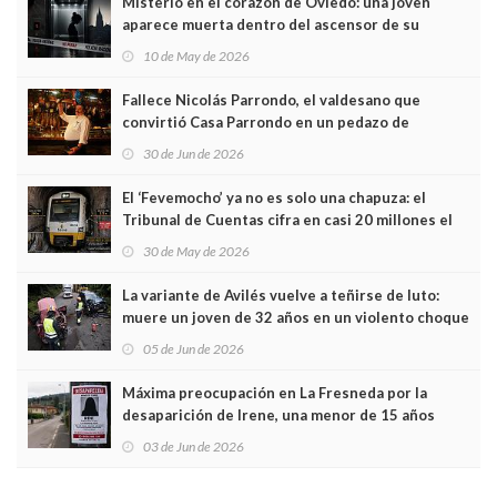
Misterio en el corazón de Oviedo: una joven
aparece muerta dentro del ascensor de su
edificio y las cámaras captan sus últimos minutos
10 de May de 2026
Fallece Nicolás Parrondo, el valdesano que
convirtió Casa Parrondo en un pedazo de
Asturias en Madrid
30 de Jun de 2026
El ‘Fevemocho’ ya no es solo una chapuza: el
Tribunal de Cuentas cifra en casi 20 millones el
sobrecoste de los trenes que no cabían por los
30 de May de 2026
túneles
La variante de Avilés vuelve a teñirse de luto:
muere un joven de 32 años en un violento choque
frontal
05 de Jun de 2026
Máxima preocupación en La Fresneda por la
desaparición de Irene, una menor de 15 años
03 de Jun de 2026