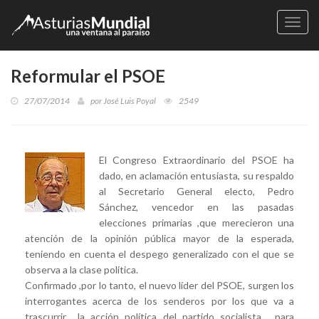
Naveg
Reformular el PSOE
27/07/2014
por
José Luis Poyal
2549
El Congreso Extraordinario del PSOE ha
dado, en aclamación entusiasta, su respaldo
al Secretario General electo, Pedro
Sánchez, vencedor en las pasadas
elecciones primarias ,que merecieron una
atención de la opinión pública mayor de la esperada,
teniendo en cuenta el despego generalizado con el que se
observa a la clase política.
Confirmado ,por lo tanto, el nuevo líder del PSOE, surgen los
interrogantes acerca de los senderos por los que va a
trascurrir la acción política del partido socialista , para