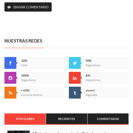
ENVIAR COMENTARIO
NUESTRAS REDES
2292
5992
Fans
Seguidores
19900
830
Seguidores
Seguidores
+ 6200
¡nuevo!
Lectores diarios
Síguenos
POPULARES
RECIENTES
COMENTADAS