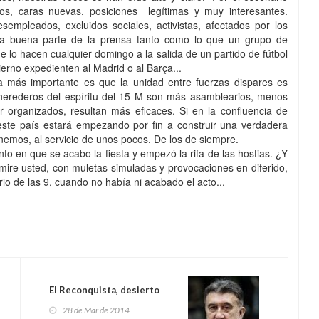
os, caras nuevas, posiciones legítimas y muy interesantes.
empleados, excluidos sociales, activistas, afectados por los
ó a buena parte de la prensa tanto como lo que un grupo de
 lo hacen cualquier domingo a la salida de un partido de fútbol
ierno expedienten al Madrid o al Barça...
a más importante es que la unidad entre fuerzas dispares es
herederos del espíritu del 15 M son más asamblearios, menos
r organizados, resultan más eficaces. Si en la confluencia de
ste país estará empezando por fin a construir una verdadera
nemos, al servicio de unos pocos. De l
os de siempre.
nto en que se acabo la fiesta y empezó la rifa de las hostias. ¿Y
ire usted, con muletas simuladas y provocaciones en diferido,
rio de las 9, cuando no había ni acabado el acto...
El Reconquista, desierto
28 de Mar de 2014