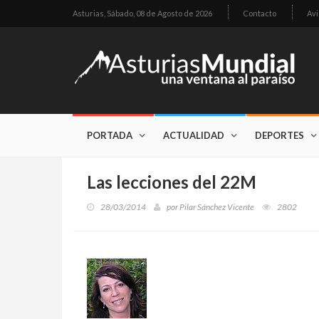
Asturias,
Sábado, 08 de Agosto de 2026
Contacto
Avi
PORTADA
ACTUALIDAD
DEPORTES
Las lecciones del 22M
28/03/2014
por
Pilar Sánchez Vicente
2802