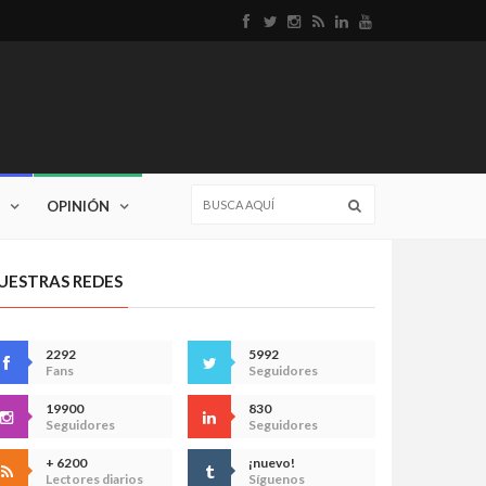
OPINIÓN
UESTRAS REDES
2292
5992
Fans
Seguidores
19900
830
Seguidores
Seguidores
+ 6200
¡nuevo!
Lectores diarios
Síguenos