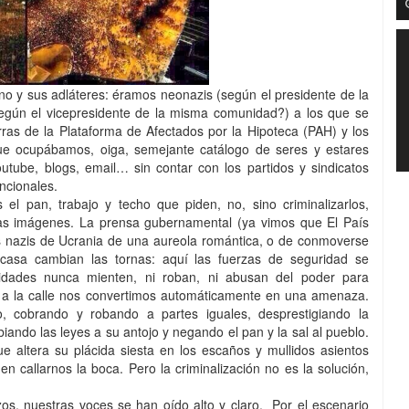
no y sus adláteres: éramos neonazis (según el presidente de la
egún el vicepresidente de la misma comunidad?) a los que se
rras de la Plataforma de Afectados por la Hipoteca (PAH) y los
 que ocupábamos, oiga, semejante catálogo de seres y estares
tube, blogs, email… sin contar con los partidos y sindicatos
ncionales.
l pan, trabajo y techo que piden, no, sino criminalizarlos,
alsas imágenes. La prensa gubernamental (ya vimos que El País
s nazis de Ucrania de una aureola romántica, o de conmoverse
casa cambian las tornas: aquí las fuerzas de seguridad se
idades nunca mienten, ni roban, ni abusan del poder para
s a la calle nos convertimos automáticamente en una amenaza.
to, cobrando y robando a partes iguales, desprestigiando la
ndo las leyes a su antojo y negando el pan y la sal al pueblo.
 altera su plácida siesta en los escaños y mullidos asientos
en callarnos la boca. Pero la criminalización no es la solución,
os, nuestras voces se han oído alto y claro.
Por el escenario