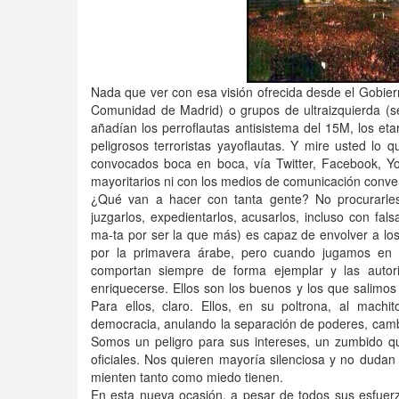
Nada que ver con esa visión ofrecida desde el Gobier
Comunidad de Madrid) o grupos de ultraizquierda (s
añadían los perroflautas antisistema del 15M, los eta
peligrosos terroristas yayoflautas. Y mire usted lo
convocados boca en boca, vía Twitter, Facebook, You
mayoritarios ni con los medios de comunicación conve
¿Qué van a hacer con tanta gente? No procurarles e
juzgarlos, expedientarlos, acusarlos, incluso con f
ma-ta por ser la que más) es capaz de envolver a lo
por la primavera árabe, pero cuando jugamos en 
comportan siempre de forma ejemplar y las autor
enriquecerse. Ellos son los buenos y los que salimo
Para ellos, claro. Ellos, en su poltrona, al machi
democracia, anulando la separación de poderes, cambia
Somos un peligro para sus intereses, un zumbido que
oficiales. Nos quieren mayoría silenciosa y no dudan 
mienten tanto como miedo tienen.
En esta nueva ocasión, a pesar de todos sus esfuerz