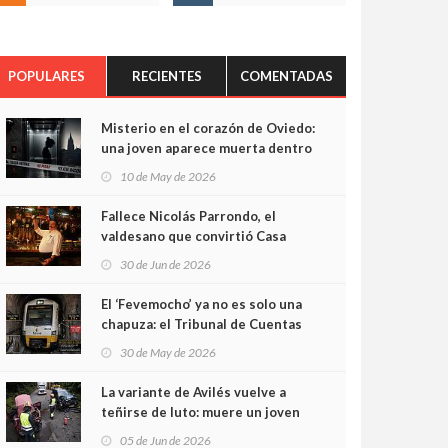
POPULARES
RECIENTES
COMENTADAS
Misterio en el corazón de Oviedo:
una joven aparece muerta dentro
del ascensor de su edificio y las
10 de May de 2026
cámaras captan sus últimos
minutos
Fallece Nicolás Parrondo, el
valdesano que convirtió Casa
Parrondo en un pedazo de
30 de Jun de 2026
Asturias en Madrid
El ‘Fevemocho’ ya no es solo una
chapuza: el Tribunal de Cuentas
cifra en casi 20 millones el
30 de May de 2026
sobrecoste de los trenes que no
cabían por los túneles
La variante de Avilés vuelve a
teñirse de luto: muere un joven
de 32 años en un violento choque
05 de Jun de 2026