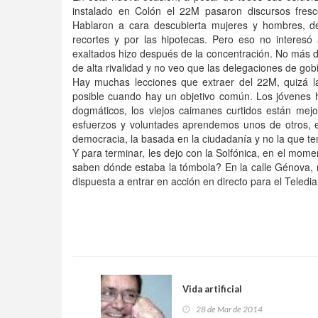
instalado en Colón el 22M pasaron discursos fresc
Hablaron a cara descubierta mujeres y hombres, des
recortes y por las hipotecas. Pero eso no interes
exaltados hizo después de la concentración. No más de
de alta rivalidad y no veo que las delegaciones de gob
Hay muchas lecciones que extraer del 22M, quizá l
posible cuando hay un objetivo común. Los jóvenes 
dogmáticos, los viejos caimanes curtidos están mejo
esfuerzos y voluntades aprendemos unos de otros, e
democracia, la basada en la ciudadanía y no la que te
Y para terminar, les dejo con la Solfónica, en el mome
saben dónde estaba la tómbola? En la calle Génova, m
dispuesta a entrar en acción en directo para el Teledia
Vida artificial
28 de Mar de 2014