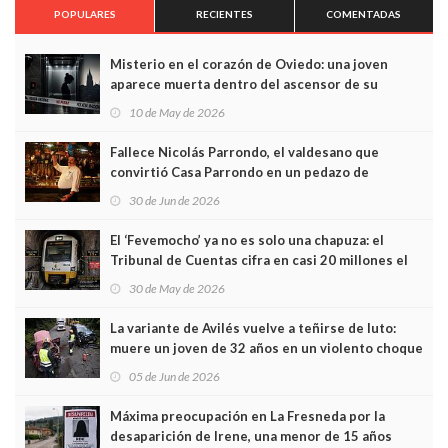
POPULARES
RECIENTES
COMENTADAS
Misterio en el corazón de Oviedo: una joven
aparece muerta dentro del ascensor de su
edificio y las cámaras captan sus últimos minutos
10 de May de 2026
Fallece Nicolás Parrondo, el valdesano que
convirtió Casa Parrondo en un pedazo de
Asturias en Madrid
30 de Jun de 2026
El ‘Fevemocho’ ya no es solo una chapuza: el
Tribunal de Cuentas cifra en casi 20 millones el
sobrecoste de los trenes que no cabían por los
30 de May de 2026
túneles
La variante de Avilés vuelve a teñirse de luto:
muere un joven de 32 años en un violento choque
frontal
05 de Jun de 2026
Máxima preocupación en La Fresneda por la
desaparición de Irene, una menor de 15 años