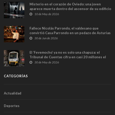
Misterio en el corazón de Oviedo: una joven
aparece muerta dentro del ascensor de su edificio
y las cámaras captan sus últimos minutos
10 de May de 2026
Fallece Nicolás Parrondo, el valdesano que
convirtió Casa Parrondo en un pedazo de Asturias
en Madrid
30 de Jun de 2026
El ‘Fevemocho’ ya no es solo una chapuza: el
Tribunal de Cuentas cifra en casi 20 millones el
sobrecoste de los trenes que no cabían por los
30 de May de 2026
túneles
CATEGORÍAS
Actualidad
Deportes