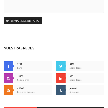
ENVIAR COMENTARIO
NUESTRAS REDES
2292
5992
Fans
Seguidores
19900
830
Seguidores
Seguidores
+ 6200
¡nuevo!
Lectores diarios
Síguenos