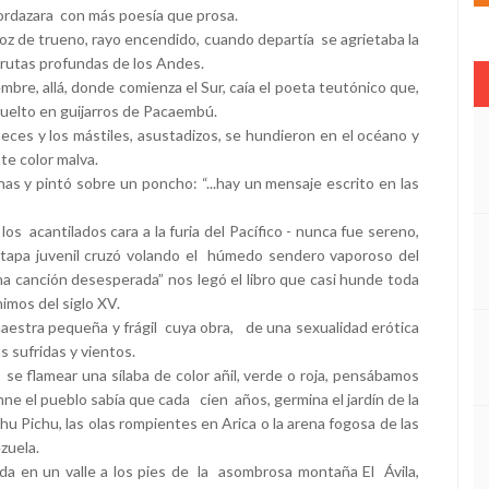
ordazara con más poesía que prosa.
voz de trueno, rayo encendido, cuando departía se agrietaba la
 grutas profundas de los Andes.
bre, allá, donde comienza el Sur, caía el poeta teutónico que,
vuelto en guijarros de Pacaembú.
eces y los mástiles, asustadizos, se hundieron en el océano y
nte color malva.
nas y pintó sobre un poncho: “...hay un mensaje escrito en las
los acantilados cara a la furia del Pacífico - nunca fue sereno,
a etapa juvenil cruzó volando el húmedo sendero vaporoso del
na canción desesperada” nos legó el libro que casi hunde toda
imos del siglo XV.
 maestra pequeña y frágil cuya obra, de una sexualidad erótica
 sufridas y vientos.
e flamear una sílaba de color añil, verde o roja, pensábamos
nne el pueblo sabía que cada cien años, germina el jardín de la
u Pichu, las olas rompientes en Arica o la arena fogosa de las
zuela.
tada en un valle a los pies de la asombrosa montaña El Ávila,