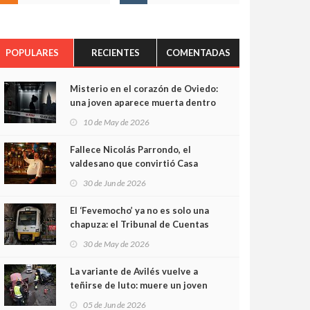
POPULARES
RECIENTES
COMENTADAS
Misterio en el corazón de Oviedo:
una joven aparece muerta dentro
del ascensor de su edificio y las
10 de May de 2026
cámaras captan sus últimos
minutos
Fallece Nicolás Parrondo, el
valdesano que convirtió Casa
Parrondo en un pedazo de
30 de Jun de 2026
Asturias en Madrid
El ‘Fevemocho’ ya no es solo una
chapuza: el Tribunal de Cuentas
cifra en casi 20 millones el
30 de May de 2026
sobrecoste de los trenes que no
cabían por los túneles
La variante de Avilés vuelve a
teñirse de luto: muere un joven
de 32 años en un violento choque
05 de Jun de 2026