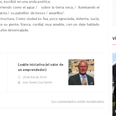
o, escribió en una onda poética:
riendo como el agua / sobre la tierra seca, / iluminando el
anta / su pabellón de besos / amarillos”.
ructura. Como ciudad es fea, poco agraciada, violenta, sucia,
 su gente, franca, cordial, muy amable, con un deje hablado
a urbe desencajada.
V
Loable iniciativa (el valor de
un emprendedor)
20 de Ene de 2014
Jose Tomás Cruz Varela
Los comentarios están moderados.