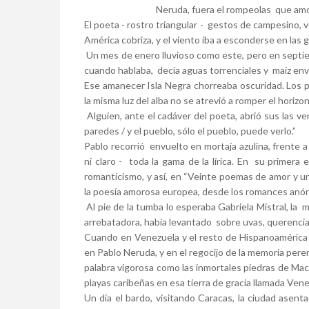
Neruda, fuera el rompeolas que am
El poeta - rostro triangular - gestos de campesino, 
América cobriza, y el viento iba a esconderse en las
Un mes de enero lluvioso como este, pero en septiem
cuando hablaba, decía aguas torrenciales y maíz en
Ese amanecer Isla Negra chorreaba oscuridad. Los p
la misma luz del alba no se atrevió a romper el horizo
Alguien, ante el cadáver del poeta, abrió sus las ve
paredes / y el pueblo, sólo el pueblo, puede verlo.”
Pablo recorrió envuelto en mortaja azulina, frente a 
ni claro - toda la gama de la lírica. En su primer
romanticismo, y así, en “Veinte poemas de amor y u
la poesía amorosa europea, desde los romances anón
Al pie de la tumba lo esperaba Gabriela Mistral, la
arrebatadora, había levantado sobre uvas, querencias
Cuando en Venezuela y el resto de Hispanoamérica s
en Pablo Neruda, y en el regocijo de la memoria pere
palabra vigorosa como las inmortales piedras de Mach
playas caribeñas en esa tierra de gracia llamada Vene
Un día el bardo, visitando Caracas, la ciudad asen