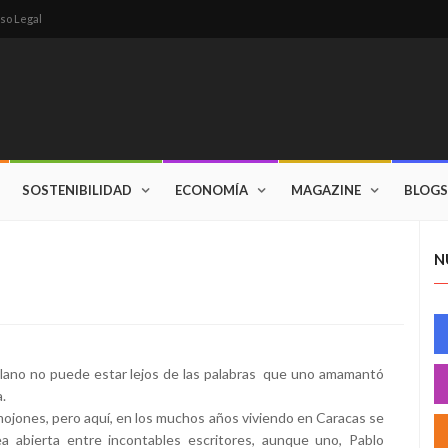
so Legal
SOSTENIBILIDAD
ECONOMÍA
MAGAZINE
BLOGS
N
llano no puede estar lejos de las palabras que uno amamantó
.
ojones, pero aquí, en los muchos años viviendo en Caracas se
ea abierta entre incontables escritores, aunque uno, Pablo