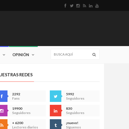
OPINIÓN
UESTRAS REDES
2292
5992
Fans
Seguidores
19900
830
Seguidores
Seguidores
+ 6200
¡nuevo!
Lectores diarios
Síguenos