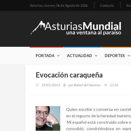
Asturias,
Jueves, 06 de Agosto de 2026
Contacto
Avi
PORTADA
ACTUALIDAD
DEPORTES
Evocación caraqueña
19/01/2014
por
Rafael del Naranco
2110
Quien escribe y conversa en caste
en el regusto de la heredad materna
Mi español está construido sobre m
consolidó, convirtiéndose en mar