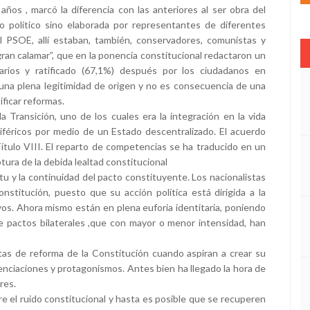
ños , marcó la diferencia con las anteriores al ser obra del
 político sino elaborada por representantes de diferentes
l PSOE, allí estaban, también, conservadores, comunistas y
gran calamar”, que en la ponencia constitucional redactaron un
arios y ratificado (67,1%) después por los ciudadanos en
una plena legitimidad de origen y no es consecuencia de una
ificar reformas.
a Transición, uno de los cuales era la integración en la vida
riféricos por medio de un Estado descentralizado. El acuerdo
Título VIII. El reparto de competencias se ha traducido en un
tura de la debida lealtad constitucional
itu y la continuidad del pacto constituyente. Los nacionalistas
stitución, puesto que su acción política está dirigida a la
yos. Ahora mismo están en plena euforia identitaria, poniendo
 de pactos bilaterales ,que con mayor o menor intensidad, han
stas de reforma de la Constitución cuando aspiran a crear su
enciaciones y protagonismos. Antes bien ha llegado la hora de
res.
e el ruido constitucional y hasta es posible que se recuperen