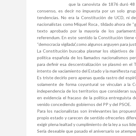
que la canovista de 1876 duró 48 a
consenso, es decir no impuesta por un solo grupo
tendencias. No era la Constitución de UCD, ni de
nacionalistas como Miquel Roca , tildado ahora de “
texto aprobado por la mayoría de los parlament
referendum. En este sentido la Constitución tiene 
“democracia vigilada”,como algunos arguyen para just
La Constitución buscaba plasmar los objetivos de l
política española de los llamados nacionalismos pe
para definir esa descentralización se plasmó en el 
intento de vaciamiento del Estado y la manifiesta rup
Es triste decirlo pero apenas queda rastro del espír
solamente de forma coyuntural se vinculan a la Con
independencia de los territorios que consideran su
en evidencia el fracaso de la política entreguista
venido concediendo gobiernos del PP y del PSOE.
Para los nacionalistas son irrelevantes las propue
propio estado y carecen de sentido ofrecerles difer
exigir plena lealtad y cumplimiento de la ley a sus líde
Sería deseable que pasado el aniversario se atemper