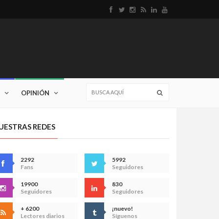
OPINIÓN
UESTRAS REDES
2292
5992
Fans
Seguidores
19900
830
Seguidores
Seguidores
+ 6200
¡nuevo!
Lectores diarios
Síguenos