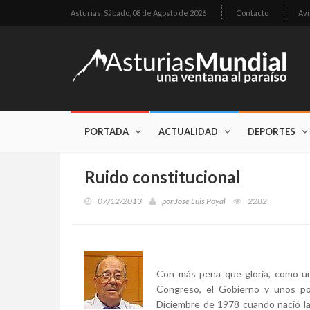
Asturias,
Sábado, 08 de Agosto de 2026
Contacto
Avi
PORTADA
ACTUALIDAD
DEPORTES
Ruido constitucional
07/12/2013
por
José Luis Poyal
2282
Con más pena que gloria, como un 
Congreso, el Gobierno y unos po
Diciembre de 1978 cuando nació la