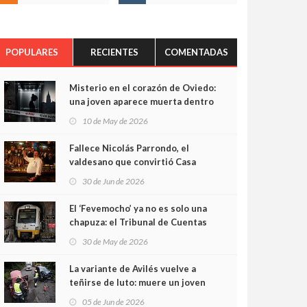
POPULARES
RECIENTES
COMENTADAS
Misterio en el corazón de Oviedo:
una joven aparece muerta dentro
del ascensor de su edificio y las
10 de May de 2026
cámaras captan sus últimos
minutos
Fallece Nicolás Parrondo, el
valdesano que convirtió Casa
Parrondo en un pedazo de
30 de Jun de 2026
Asturias en Madrid
El ‘Fevemocho’ ya no es solo una
chapuza: el Tribunal de Cuentas
cifra en casi 20 millones el
30 de May de 2026
sobrecoste de los trenes que no
cabían por los túneles
La variante de Avilés vuelve a
teñirse de luto: muere un joven
de 32 años en un violento choque
05 de Jun de 2026