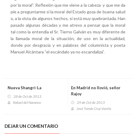
por la moral”. Reflexión que me viene a la cabeza y que me da
pie a preguntarme si la moral del Estado goza de buena salud
o, a la vista de algunos hechos, si está muy quebrantada. Han
pasado algunas décadas y me atrevo a pensar que la moral
tal como la entendía el Sr. Tierno Galván es muy diferente de
la llamada moral de la situación, de uso en la actualidad,
donde por desgracia y en palabras del columnista y poeta
Manuel Alcántara “el escándalo ya no escandaliza”.
Nueva Shangri-La
En Madrid no llovió, señor
Rajoy
28 de Oct de 2013
Rafael del Naranco
29 de Oct de 2013
José Tomás Cruz Varela
DEJAR UN COMENTARIO