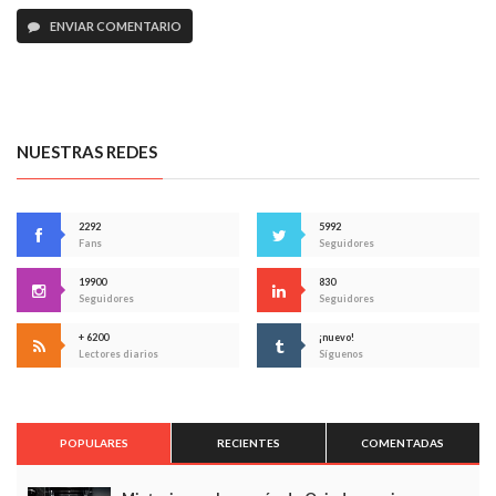
ENVIAR COMENTARIO
NUESTRAS REDES
2292
5992
Fans
Seguidores
19900
830
Seguidores
Seguidores
+ 6200
¡nuevo!
Lectores diarios
Síguenos
POPULARES
RECIENTES
COMENTADAS