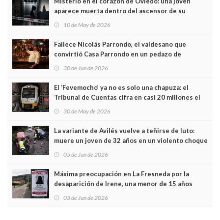
Misterio en el corazón de Oviedo: una joven
aparece muerta dentro del ascensor de su
edificio y las cámaras captan sus últimos minutos
10 de May de 2026
Fallece Nicolás Parrondo, el valdesano que
convirtió Casa Parrondo en un pedazo de
Asturias en Madrid
30 de Jun de 2026
El ‘Fevemocho’ ya no es solo una chapuza: el
Tribunal de Cuentas cifra en casi 20 millones el
sobrecoste de los trenes que no cabían por los
30 de May de 2026
túneles
La variante de Avilés vuelve a teñirse de luto:
muere un joven de 32 años en un violento choque
frontal
05 de Jun de 2026
Máxima preocupación en La Fresneda por la
desaparición de Irene, una menor de 15 años
03 de Jun de 2026