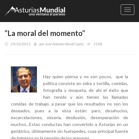
Naveg
“La moral del momento”
29/10/2013
por
José Antonio Noval Cueto
2158
Hay quien piensa y no son pocos, que la
política consiste en sidra y tortilla, comidas,
fotografía y moqueta, de ahí el éxito que
han tenido y aún tienen las llamadas
comidas de trabajo, a pesar que los resultados no son los
deseados, pues a la vista están: paro, desahucios,
excarcelaciones, miseria, desilusión, desesperación de
muchos…Estas conductas han convertido a Asturias en un
geriátrico, últimamente sin huéspedes, cuya principal fuente
de ingresos es la pensión de los mayores.