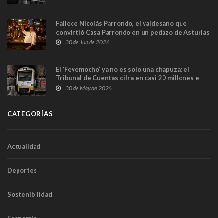
Fallece Nicolás Parrondo, el valdesano que
convirtió Casa Parrondo en un pedazo de Asturias
en Madrid
30 de Jun de 2026
El ‘Fevemocho’ ya no es solo una chapuza: el
Tribunal de Cuentas cifra en casi 20 millones el
sobrecoste de los trenes que no cabían por los
30 de May de 2026
túneles
CATEGORÍAS
Actualidad
Deportes
Sostenibilidad
Economía