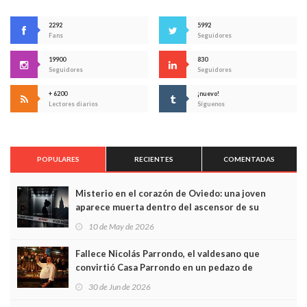
2292
5992
Fans
Seguidores
19900
830
Seguidores
Seguidores
+ 6200
¡nuevo!
Lectores diarios
Síguenos
POPULARES
RECIENTES
COMENTADAS
Misterio en el corazón de Oviedo: una joven
aparece muerta dentro del ascensor de su
edificio y las cámaras captan sus últimos minutos
10 de May de 2026
Fallece Nicolás Parrondo, el valdesano que
convirtió Casa Parrondo en un pedazo de
Asturias en Madrid
30 de Jun de 2026