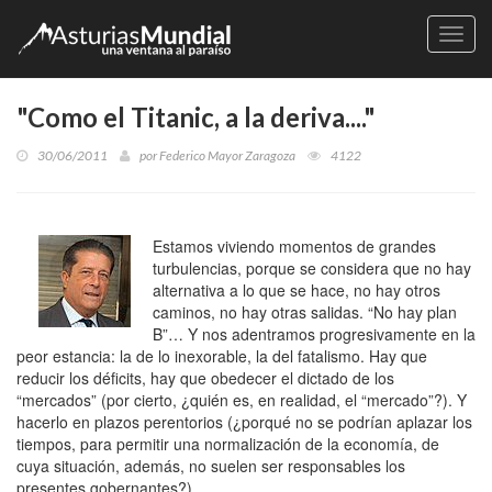
Naveg
"Como el Titanic, a la deriva...."
30/06/2011
por
Federico Mayor Zaragoza
4122
Estamos viviendo momentos de grandes
turbulencias, porque se considera que no hay
alternativa a lo que se hace, no hay otros
caminos, no hay otras salidas. “No hay plan
B”… Y nos adentramos progresivamente en la
peor estancia: la de lo inexorable, la del fatalismo. Hay que
reducir los déficits, hay que obedecer el dictado de los
“mercados” (por cierto, ¿quién es, en realidad, el “mercado”?). Y
hacerlo en plazos perentorios (¿porqué no se podrían aplazar los
tiempos, para permitir una normalización de la economía, de
cuya situación, además, no suelen ser responsables los
presentes gobernantes?).