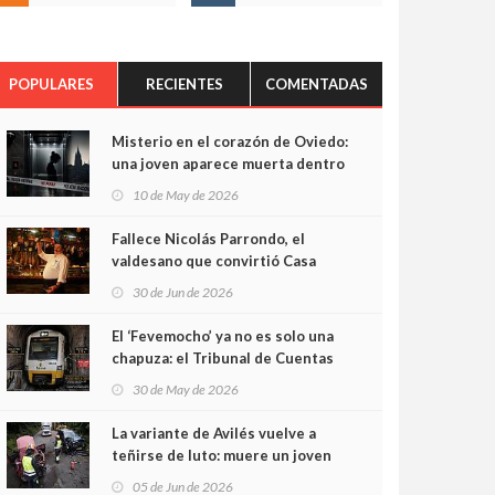
POPULARES
RECIENTES
COMENTADAS
Misterio en el corazón de Oviedo:
una joven aparece muerta dentro
del ascensor de su edificio y las
10 de May de 2026
cámaras captan sus últimos
minutos
Fallece Nicolás Parrondo, el
valdesano que convirtió Casa
Parrondo en un pedazo de
30 de Jun de 2026
Asturias en Madrid
El ‘Fevemocho’ ya no es solo una
chapuza: el Tribunal de Cuentas
cifra en casi 20 millones el
30 de May de 2026
sobrecoste de los trenes que no
cabían por los túneles
La variante de Avilés vuelve a
teñirse de luto: muere un joven
de 32 años en un violento choque
05 de Jun de 2026