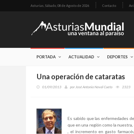
Asturias,
Sábado, 08 de Agosto de 2026
Contacto
Avi
PORTADA
ACTUALIDAD
DEPORTES
Una operación de cataratas
01/09/2013
por
José Antonio Noval Cueto
2323
Es sabido que las enfermedades del
que en una región como la nuestra,
, el incremento en gasto farmacé