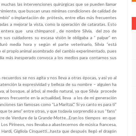
n muchas las intervenciones quirúrgicas que se pueden llamar
nimiento, que buscan unas mínimas condiciones de calidad de
ambio” o implantación de prótesis, entre ellas más frecuentes
nadas a mejorar la vista, como la operación de cataratas. Esto
 entera que una chimpancé , de nombre Silvia, del zoo de
 sus cuidadores su escasa visión le obligaba a “ palpar” en
ró media hora y según el parte veterinario, Silvia “está
 el propio animal asombrado del cambio experimentado, pues
l día más inesperado convoca a los medios para contarnos sus
 recuerdos se nos agita y nos lleva a otras épocas, y así yo al
a atención la expresividad y belleza de su nombre – alguien ha
a, al bosque, al árbol, al medio natural, ya que Silvia procede
 menos frecuente en la actualidad, lleva a los de mi generación
anciones tan famosas como “La Maritza”,” Si yo canto es para ti”
que te amo” entre otras, y que todavía sorprendió a sus “fans”
atre de Verdure de la Grande-Motte…Eran los tiempos en que
 Los Pirineos, nos llevaba a abastecernos de música francesa,
e Hardí, Gigliola Cinquetti…hasta que después llegó el dragón