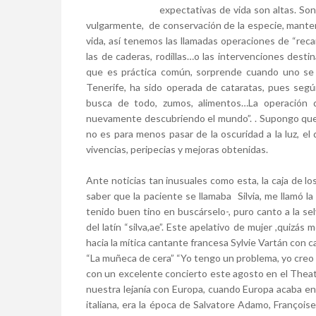
expectativas de vida son altas. So
vulgarmente, de conservación de la especie, mante
vida, así tenemos las llamadas operaciones de “rec
las de caderas, rodillas…o las intervenciones desti
que es práctica común, sorprende cuando uno se
Tenerife, ha sido operada de cataratas, pues según
busca de todo, zumos, alimentos…La operación du
nuevamente descubriendo el mundo”. . Supongo que
no es para menos pasar de la oscuridad a la luz, e
vivencias, peripecias y mejoras obtenidas.
Ante noticias tan inusuales como esta, la caja de los
saber que la paciente se llamaba Silvia, me llamó l
tenido buen tino en buscárselo-, puro canto a la selv
del latín “silva,ae”. Este apelativo de mujer ,quizás
hacia la mítica cantante francesa Sylvie Vartán con c
“La muñeca de cera” “Yo tengo un problema, yo creo 
con un excelente concierto este agosto en el The
nuestra lejanía con Europa, cuando Europa acaba en
italiana, era la época de Salvatore Adamo, François