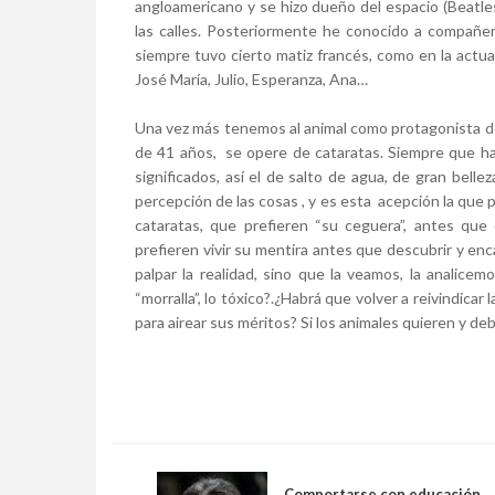
angloamericano y se hizo dueño del espacio (Beatles, 
las calles. Posteriormente he conocido a compañer
siempre tuvo cierto matiz francés, como en la actu
José María, Julio, Esperanza, Ana…
Una vez más tenemos al animal como protagonista de
de 41 años, se opere de cataratas. Siempre que ha
significados, así el de salto de agua, de gran belle
percepción de las cosas , y es esta acepción la que
cataratas, que prefieren “su ceguera”, antes que d
prefieren vivir su mentira antes que descubrir y e
palpar la realidad, sino que la veamos, la analice
“morralla”, lo tóxico?.¿Habrá que volver a reivindicar l
para airear sus méritos? Si los animales quieren y d
Comportarse con educación