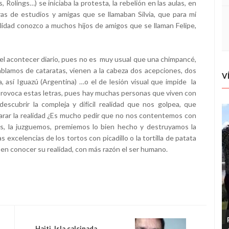
Rolings…) se iniciaba la protesta, la rebelión en las aulas, en
as de estudios y amigas que se llamaban Silvia, que para mi
alidad conozco a muchos hijos de amigos que se llaman Felipe,
l acontecer diario, pues no es muy usual que una chimpancé,
blamos de cataratas, vienen a la cabeza dos acepciones, dos
V
za, así Iguazú (Argentina) …o el de lesión visual que impide la
 provoca estas letras, pues hay muchas personas que viven con
escubrir la compleja y difícil realidad que nos golpea, que
ncarar la realidad ¿Es mucho pedir que no nos contentemos con
mos, la juzguemos, premiemos lo bien hecho y destruyamos la
as excelencias de los tortos con picadillo o la tortilla de patata
eben conocer su realidad, con más razón el ser humano.
Haiti. Isla calcinada