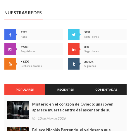
NUESTRAS REDES
2292
5992
Fans
Seguidores
19900
830
Seguidores
Seguidores
+ 6200
¡nuevo!
Lectores diarios
Síguenos
POPULARES
RECIENTES
COMENTADAS
Misterio en el corazón de Oviedo: una joven
aparece muerta dentro del ascensor de su
edificio y las cámaras captan sus últimos minutos
10 de May de 2026
Fallece Nicolás Parrondo, el valdesano que