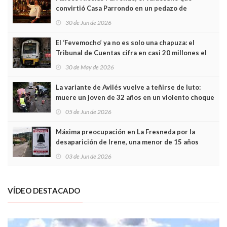
convirtió Casa Parrondo en un pedazo de
Asturias en Madrid
30 de Jun de 2026
El ‘Fevemocho’ ya no es solo una chapuza: el
Tribunal de Cuentas cifra en casi 20 millones el
sobrecoste de los trenes que no cabían por los
30 de May de 2026
túneles
La variante de Avilés vuelve a teñirse de luto:
muere un joven de 32 años en un violento choque
frontal
05 de Jun de 2026
Máxima preocupación en La Fresneda por la
desaparición de Irene, una menor de 15 años
03 de Jun de 2026
VÍDEO DESTACADO