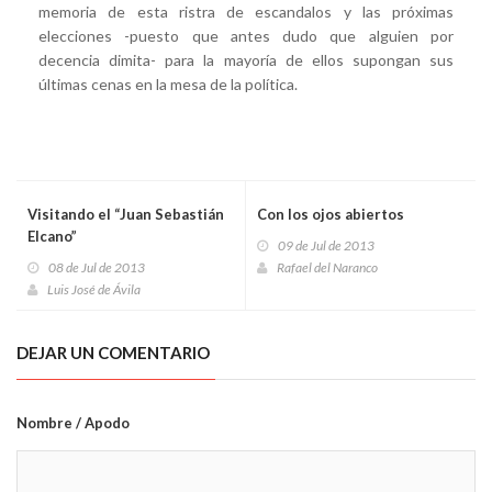
memoria de esta ristra de escandalos y las próximas
elecciones -puesto que antes dudo que alguien por
decencia dimita- para la mayoría de ellos supongan sus
últimas cenas en la mesa de la política.
Visitando el “Juan Sebastián
Con los ojos abiertos
Elcano”
09 de Jul de 2013
08 de Jul de 2013
Rafael del Naranco
Luis José de Ávila
DEJAR UN COMENTARIO
Nombre / Apodo