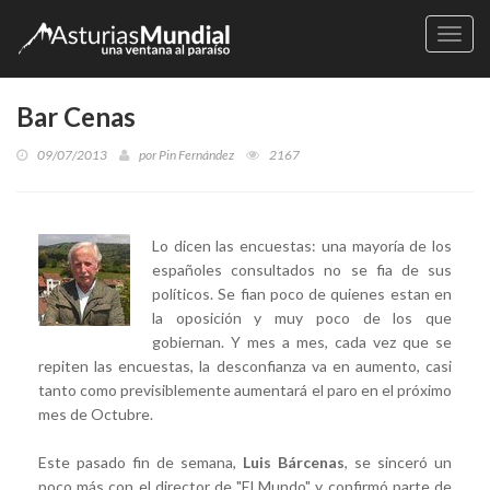
Naveg
Bar Cenas
09/07/2013
por
Pin Fernández
2167
Lo dicen las encuestas: una mayoría de los
españoles consultados no se fia de sus
políticos. Se fian poco de quienes estan en
la oposición y muy poco de los que
gobiernan. Y mes a mes, cada vez que se
repiten las encuestas, la desconfianza va en aumento, casi
tanto como previsiblemente aumentará el paro en el próximo
mes de Octubre.
Este pasado fin de semana,
Luis Bárcenas
, se sinceró un
poco más con el director de "El Mundo" y confirmó parte de