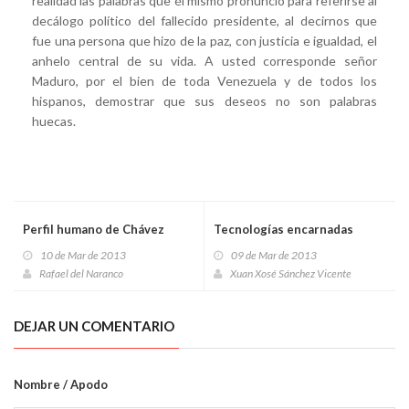
realidad las palabras que él mismo pronunció para referirse al
decálogo político del fallecido presidente, al decirnos que
fue una persona que hizo de la paz, con justicia e igualdad, el
anhelo central de su vida. A usted corresponde señor
Maduro, por el bien de toda Venezuela y de todos los
hispanos, demostrar que sus deseos no son palabras
huecas.
Perfil humano de Chávez
Tecnologías encarnadas
10 de Mar de 2013
09 de Mar de 2013
Rafael del Naranco
Xuan Xosé Sánchez Vicente
DEJAR UN COMENTARIO
Nombre / Apodo