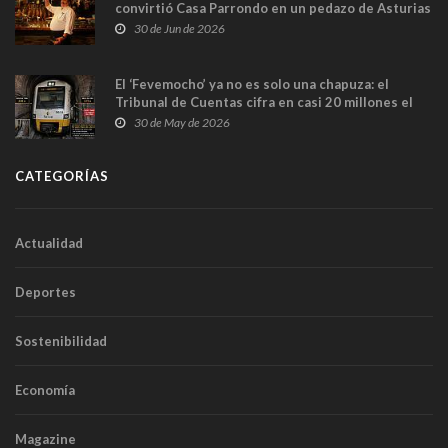
convirtió Casa Parrondo en un pedazo de Asturias
en Madrid
30 de Jun de 2026
El ‘Fevemocho’ ya no es solo una chapuza: el
Tribunal de Cuentas cifra en casi 20 millones el
sobrecoste de los trenes que no cabían por los
30 de May de 2026
túneles
CATEGORÍAS
Actualidad
Deportes
Sostenibilidad
Economía
Magazine