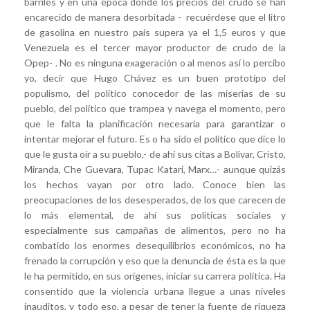
barriles y en una época donde los precios del crudo se han
encarecido de manera desorbitada - recuérdese que el litro
de gasolina en nuestro país supera ya el 1,5 euros y que
Venezuela es el tercer mayor productor de crudo de la
Opep- . No es ninguna exageración o al menos así lo percibo
yo, decir que Hugo Chávez es un buen prototipo del
populismo, del político conocedor de las miserias de su
pueblo, del político que trampea y navega el momento, pero
que le falta la planificación necesaria para garantizar o
intentar mejorar el futuro. Es o ha sido el político que dice lo
que le gusta oír a su pueblo,- de ahí sus citas a Bolívar, Cristo,
Miranda, Che Guevara, Tupac Katari, Marx…- aunque quizás
los hechos vayan por otro lado. Conoce bien las
preocupaciones de los desesperados, de los que carecen de
lo más elemental, de ahí sus políticas sociales y
especialmente sus campañas de alimentos, pero no ha
combatido los enormes desequilibrios económicos, no ha
frenado la corrupción y eso que la denuncia de ésta es la que
le ha permitido, en sus orígenes, iniciar su carrera política. Ha
consentido que la violencia urbana llegue a unas niveles
inauditos, y todo eso, a pesar de tener la fuente de riqueza