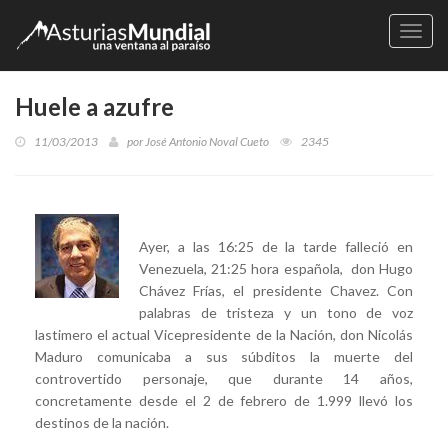
Naveg
Huele a azufre
11/03/2013
por
José Antonio Noval Cueto
2345
Ayer, a las 16:25 de la tarde falleció en
Venezuela, 21:25 hora española, don Hugo
Chávez Frías, el presidente Chavez. Con
palabras de tristeza y un tono de voz
lastimero el actual Vicepresidente de la Nación, don Nicolás
Maduro comunicaba a sus súbditos la muerte del
controvertido personaje, que durante 14 años,
concretamente desde el 2 de febrero de 1.999 llevó los
destinos de la nación.