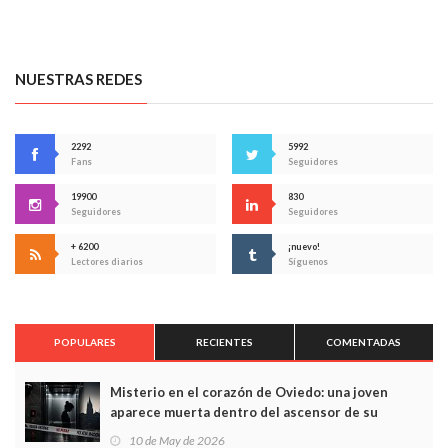
NUESTRAS REDES
2292
5992
Fans
Seguidores
19900
830
Seguidores
Seguidores
+ 6200
¡nuevo!
Lectores diarios
Síguenos
POPULARES
RECIENTES
COMENTADAS
Misterio en el corazón de Oviedo: una joven
aparece muerta dentro del ascensor de su
edificio y las cámaras captan sus últimos minutos
10 de May de 2026