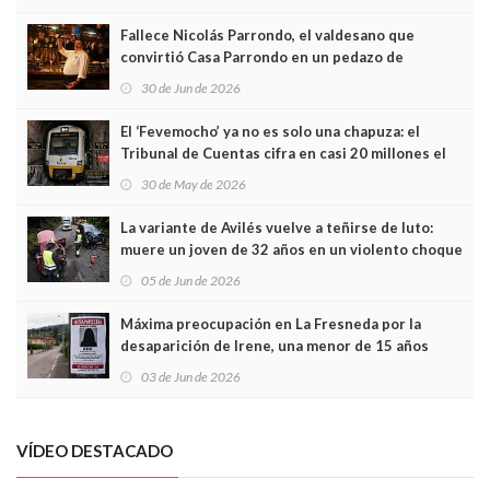
Fallece Nicolás Parrondo, el valdesano que
convirtió Casa Parrondo en un pedazo de
Asturias en Madrid
30 de Jun de 2026
El ‘Fevemocho’ ya no es solo una chapuza: el
Tribunal de Cuentas cifra en casi 20 millones el
sobrecoste de los trenes que no cabían por los
30 de May de 2026
túneles
La variante de Avilés vuelve a teñirse de luto:
muere un joven de 32 años en un violento choque
frontal
05 de Jun de 2026
Máxima preocupación en La Fresneda por la
desaparición de Irene, una menor de 15 años
03 de Jun de 2026
VÍDEO DESTACADO