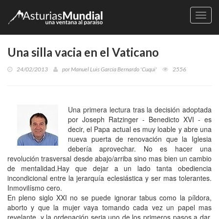
Naveg
Una silla vacia en el Vaticano
24/02/2013
por
Manuel Luis García Bernardo 'Cuqui'
2556
Una primera lectura tras la decisión adoptada
por Joseph Ratzinger - Benedicto XVI - es
decir, el Papa actual es muy loable y abre una
nueva puerta de renovación que la Iglesia
debería aprovechar. No es hacer una
revolución trasversal desde abajo/arriba sino mas bien un cambio
de mentalidad.Hay que dejar a un lado tanta obediencia
incondicional entre la jerarquía eclesiástica y ser mas tolerantes.
Inmovilísmo cero.
En pleno siglo XXI no se puede ignorar tabus como la píldora,
aborto y que la mujer vaya tomando cada vez un papel mas
revelante, y la ordenación seria uno de los primeros pasos a dar.