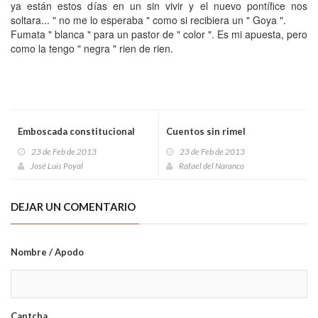
ya están estos días en un sin vivir y el nuevo pontífice nos
soltara... " no me lo esperaba " como si recibiera un " Goya ".
Fumata " blanca " para un pastor de " color ". Es mi apuesta, pero
como la tengo " negra " rien de rien.
Emboscada constitucional
Cuentos sin rimel
23 de Feb de 2013
23 de Feb de 2013
José Luis Poyal
Rafael del Naranco
DEJAR UN COMENTARIO
Nombre / Apodo
Captcha