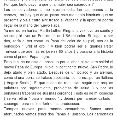
Por qué, tanto pavor a que una mujer sea sacerdote ?
Los conservadores si me leyeran echarían las manos a la
cabeza, no hay que dejar pasar este momento histórico que se
presenta y ojala entre aire fresco al Vaticano y la apertura podría
llegar de la mano del nuevo Papa.
Ya metido en harina, Martin Luther King, una vez tuvo un sueño y
se cumplió...ver un Presidente en USA de color. Sí llegan a ser
dos, sería el ver como un Papa del color de su piel, nos da la
bendición " urbi et orbi " y bien podría ser el ghanés Peter
Turkson que además es joven ( 65 años ) y pasaría a la historia
como el primer Papa negro.
Pero la curia no esta en absoluto por la labor, ni siquiera saldrá el
nuevo Papa de Europa, ni piel ni continente nuevo. San Pedro, lo
dejo atado y bien atado. Después de un polaco y un alemán,
como si una porra se tratase apostaría, como no...por un italiano
( Angelo Scola ). El que acaba de renunciar, según sus propias
palabras por "agotamiento, problemas de salud...) y por las
puñaladas traperas de sus más cercanos ( esto es de mi cosecha
) se va retirar " para el mundo " y deberá permanecer callado -
supongo - para no interferir en su predecesor.
Tiempos nuevos para rancias costumbres. Somos unos
afortunados vamos tener dos Papas al unisono. Los cardenales