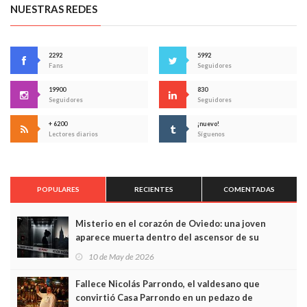
NUESTRAS REDES
2292
5992
Fans
Seguidores
19900
830
Seguidores
Seguidores
+ 6200
¡nuevo!
Lectores diarios
Síguenos
POPULARES
RECIENTES
COMENTADAS
Misterio en el corazón de Oviedo: una joven
aparece muerta dentro del ascensor de su
edificio y las cámaras captan sus últimos minutos
10 de May de 2026
Fallece Nicolás Parrondo, el valdesano que
convirtió Casa Parrondo en un pedazo de