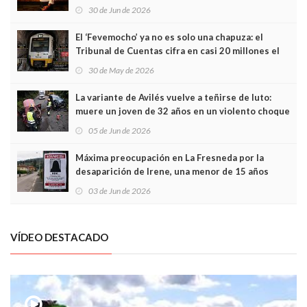
Asturias en Madrid
30 de Jun de 2026
El ‘Fevemocho’ ya no es solo una chapuza: el
Tribunal de Cuentas cifra en casi 20 millones el
sobrecoste de los trenes que no cabían por los
30 de May de 2026
túneles
La variante de Avilés vuelve a teñirse de luto:
muere un joven de 32 años en un violento choque
frontal
05 de Jun de 2026
Máxima preocupación en La Fresneda por la
desaparición de Irene, una menor de 15 años
03 de Jun de 2026
VÍDEO DESTACADO