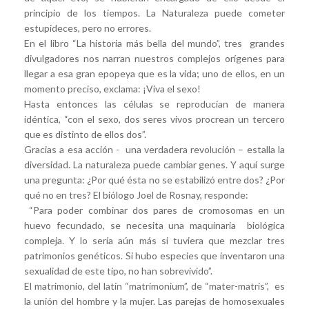
principio de los tiempos. La Naturaleza puede cometer
estupideces, pero no errores.
En el libro “La historia más bella del mundo”, tres grandes
divulgadores nos narran nuestros complejos orígenes para
llegar a esa gran epopeya que es la vida; uno de ellos, en un
momento preciso, exclama: ¡Viva el sexo!
Hasta entonces las células se reproducían de manera
idéntica, “con el sexo, dos seres vivos procrean un tercero
que es distinto de ellos dos”.
Gracias a esa acción - una verdadera revolución – estalla la
diversidad. La naturaleza puede cambiar genes. Y aquí surge
una pregunta: ¿Por qué ésta no se estabilizó entre dos? ¿Por
qué no en tres? El biólogo Joel de Rosnay, responde:
“Para poder combinar dos pares de cromosomas en un
huevo fecundado, se necesita una maquinaria biológica
compleja. Y lo sería aún más si tuviera que mezclar tres
patrimonios genéticos. Si hubo especies que inventaron una
sexualidad de este tipo, no han sobrevivido”.
El matrimonio, del latín “matrimonium”, de “mater-matris”, es
la unión del hombre y la mujer. Las parejas de homosexuales