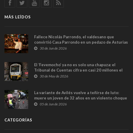
MÁS LEÍDOS
Fallece Nicolás Parrondo, el valdesano que
convirtió Casa Parrondo en un pedazo de Asturias
en Madrid
30 de Jun de 2026
El ‘Fevemocho’ ya no es solo una chapuza: el
Tribunal de Cuentas cifra en casi 20 millones el
sobrecoste de los trenes que no cabían por los
30 de May de 2026
túneles
La variante de Avilés vuelve a teñirse de luto:
muere un joven de 32 años en un violento choque
frontal
05 de Jun de 2026
CATEGORÍAS