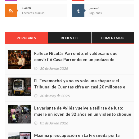
+ 6200
¡nuevo!
Lectores diarios
Síguenos
POPULARES
RECIENTES
COMENTADAS
Fallece Nicolás Parrondo, el valdesano que
convirtió Casa Parrondo en un pedazo de
Asturias en Madrid
30 de Jun de 2026
El ‘Fevemocho’ ya no es solo una chapuza: el
Tribunal de Cuentas cifra en casi 20 millones el
sobrecoste de los trenes que no cabían por los
30 de May de 2026
túneles
La variante de Avilés vuelve a teñirse de luto:
muere un joven de 32 años en un violento choque
frontal
05 de Jun de 2026
Máxima preocupación en La Fresneda por la