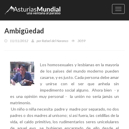
Naveg
Ambigüedad
11/11/2012
por
Rafael del Naranco
3059
Los homosexuales y lesbianas en la mayoría
de los países del mundo moderno pueden
casarse, y es justo. Cada persona debe amar
y unirse con el ser que anhela sin
impedimento social alguno. Ahora bien - y
es una opinión muy personal - la unión no sería jamás un
matrimonio.
Un niño o niña necesita padre y madre por separado, no dos
padres o dos madres al unísono; si así fuera, las celdillas de la
vida, el caldo primitivo, los rudimentarios seres unicelulares
de aquel evo, se hubieran encargado de ello desde el