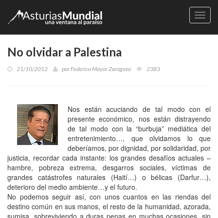
Naveg
No olvidar a Palestina
21/10/2012
por
Federico Mayor Zaragoza
2383
Nos están acuciando de tal modo con el
presente económico, nos están distrayendo
de tal modo con la “burbuja” mediática del
entretenimiento…, que olvidamos lo que
deberíamos, por dignidad, por solidaridad, por
justicia, recordar cada instante: los grandes desafíos actuales –
hambre, pobreza extrema, desgarros sociales, víctimas de
grandes catástrofes naturales (Haití…) o bélicas (Darfur…),
deterioro del medio ambiente…y el futuro.
No podemos seguir así, con unos cuantos en las riendas del
destino común en sus manos, el resto de la humanidad, azorada,
sumisa, sobreviviendo a duras penas en muchas ocasiones, sin