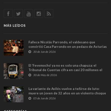
MÁS LEÍDOS
Fallece Nicolás Parrondo, el valdesano que
convirtió Casa Parrondo en un pedazo de Asturias
en Madrid
30 de Jun de 2026
El ‘Fevemocho’ ya no es solo una chapuza: el
Tribunal de Cuentas cifra en casi 20 millones el
sobrecoste de los trenes que no cabían por los
30 de May de 2026
túneles
La variante de Avilés vuelve a teñirse de luto:
muere un joven de 32 años en un violento choque
frontal
05 de Jun de 2026