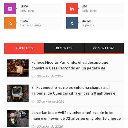
19900
830
Seguidores
Seguidores
+ 6200
¡nuevo!
Lectores diarios
Síguenos
POPULARES
RECIENTES
COMENTADAS
Fallece Nicolás Parrondo, el valdesano que
convirtió Casa Parrondo en un pedazo de
Asturias en Madrid
30 de Jun de 2026
El ‘Fevemocho’ ya no es solo una chapuza: el
Tribunal de Cuentas cifra en casi 20 millones el
sobrecoste de los trenes que no cabían por los
30 de May de 2026
túneles
La variante de Avilés vuelve a teñirse de luto:
muere un joven de 32 años en un violento choque
frontal
05 de Jun de 2026