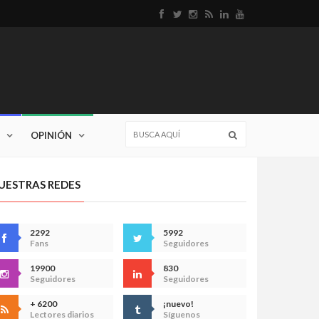
OPINIÓN
UESTRAS REDES
2292
5992
Fans
Seguidores
19900
830
Seguidores
Seguidores
+ 6200
¡nuevo!
Lectores diarios
Síguenos