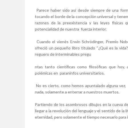
Parece haber sido así desde siempre de una forma
tocando el borde de la concepción universal y tene
razones de la preexistencia y las leyes física
potencialidad de nuestra fuerza interior.
Cuando el vienés Erwin Schrödinger, Premio Nobe
ofreció un pequeño libro titulado “¿Qué es la vida?”
reguero de interminables pregu
ntas tanto científicas como filosóficas que hoy
polémicas en paraninfos universitarios.
No es cierto, como hemos apuntalado alguna vez,
nada, solamente a enterrar a nuestros muertos.
Partiendo de los asombrosos dibujos en la cueva de 
llegar a la revolución del lenguaje y el sentido de l
eternidad, pero solamente el tiempo necesario para i