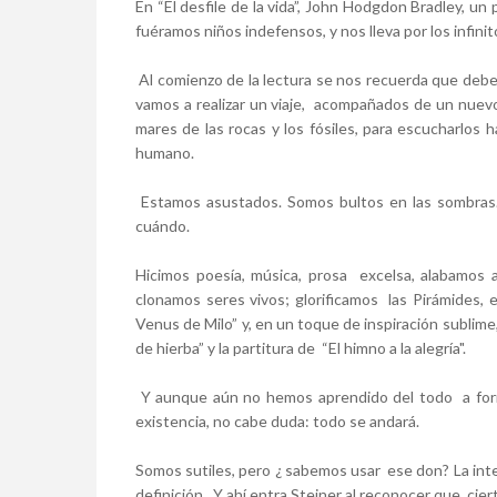
En “El desfile de la vida”, John Hodgdon Bradley, u
fuéramos niños indefensos, y nos lleva por los infinit
Al comienzo de la lectura se nos recuerda que debe
vamos a realizar un viaje, acompañados de un nuevo
mares de las rocas y los fósiles, para escucharlos
humano.
Estamos asustados. Somos bultos en las sombras.
cuándo.
Hicimos poesía, música, prosa excelsa, alabamos a
clonamos seres vivos; glorificamos las Pirámides, 
Venus de Milo” y, en un toque de inspiración sublime
de hierba” y la partitura de “El himno a la alegría".
Y aunque aún no hemos aprendido del todo a for
existencia, no cabe duda: todo se andará.
Somos sutiles, pero ¿ sabemos usar ese don? La inte
definición. Y ahí entra Steiner al reconocer que ci