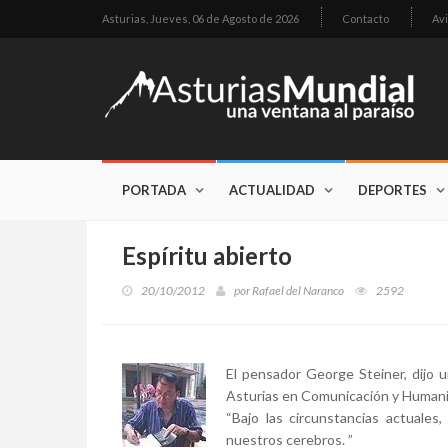
Asturias,
Jueves, 06 de Agosto de 2026
Contacto
Avi
PORTADA
ACTUALIDAD
DEPORTES
Espíritu abierto
20/10/2012
por
Rafael del Naranco
2592
El pensador George Steiner, dijo u
Asturias en Comunicación y Human
“Bajo las circunstancias actuale
nuestros cerebros. ”