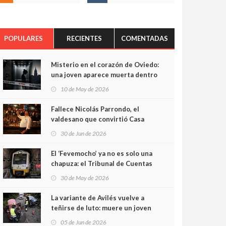
POPULARES
RECIENTES
COMENTADAS
Misterio en el corazón de Oviedo:
una joven aparece muerta dentro
del ascensor de su edificio y las
10 de May de 2026
cámaras captan sus últimos
minutos
Fallece Nicolás Parrondo, el
valdesano que convirtió Casa
Parrondo en un pedazo de
30 de Jun de 2026
Asturias en Madrid
El ‘Fevemocho’ ya no es solo una
chapuza: el Tribunal de Cuentas
cifra en casi 20 millones el
30 de May de 2026
sobrecoste de los trenes que no
cabían por los túneles
La variante de Avilés vuelve a
teñirse de luto: muere un joven
de 32 años en un violento choque
05 de Jun de 2026