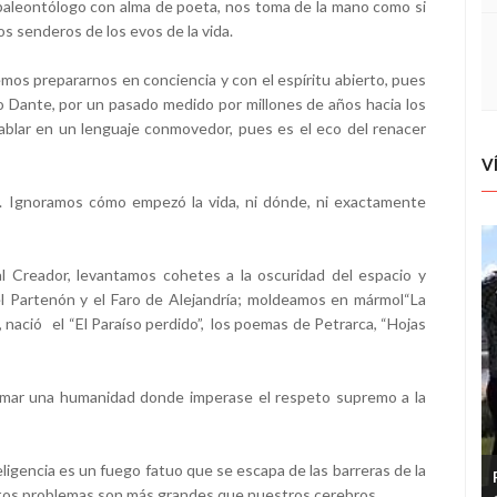
n paleontólogo con alma de poeta, nos toma de la mano como si
os senderos de los evos de la vida.
mos prepararnos en conciencia y con el espíritu abierto, pues
 Dante, por un pasado medido por millones de años hacia los
 hablar en un lenguaje conmovedor, pues es el eco del renacer
V
 Ignoramos cómo empezó la vida, ni dónde, ni exactamente
l Creador, levantamos cohetes a la oscuridad del espacio y
el Partenón y el Faro de Alejandría; moldeamos en mármol“La
, nació el “El Paraíso perdido”, los poemas de Petrarca, “Hojas
mar una humanidad donde imperase el respeto supremo a la
ligencia es un fuego fatuo que se escapa de las barreras de la
ertos problemas son más grandes que nuestros cerebros.