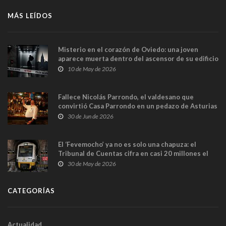
MÁS LEÍDOS
Misterio en el corazón de Oviedo: una joven
aparece muerta dentro del ascensor de su edificio
y las cámaras captan sus últimos minutos
10 de May de 2026
Fallece Nicolás Parrondo, el valdesano que
convirtió Casa Parrondo en un pedazo de Asturias
en Madrid
30 de Jun de 2026
El ‘Fevemocho’ ya no es solo una chapuza: el
Tribunal de Cuentas cifra en casi 20 millones el
sobrecoste de los trenes que no cabían por los
30 de May de 2026
túneles
CATEGORÍAS
Actualidad