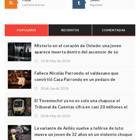
+ 6200
¡nuevo!
Lectores diarios
Síguenos
POPULARES
RECIENTES
COMENTADAS
Misterio en el corazón de Oviedo: una joven
aparece muerta dentro del ascensor de su
edificio y las cámaras captan sus últimos minutos
10 de May de 2026
Fallece Nicolás Parrondo, el valdesano que
convirtió Casa Parrondo en un pedazo de
Asturias en Madrid
30 de Jun de 2026
El ‘Fevemocho’ ya no es solo una chapuza: el
Tribunal de Cuentas cifra en casi 20 millones el
sobrecoste de los trenes que no cabían por los
30 de May de 2026
túneles
La variante de Avilés vuelve a teñirse de luto:
muere un joven de 32 años en un violento choque