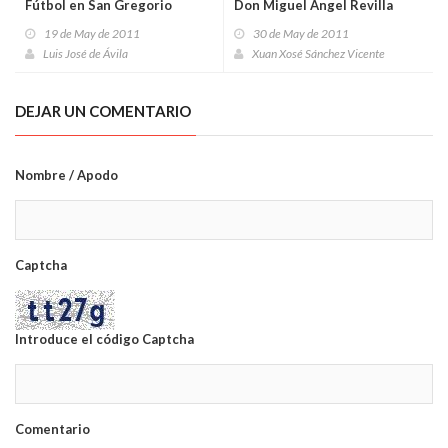
Fútbol en San Gregorio
Don Miguel Ángel Revilla
19 de May de 2011
30 de May de 2011
Luis José de Ávila
Xuan Xosé Sánchez Vicente
DEJAR UN COMENTARIO
Nombre / Apodo
Captcha
Introduce el código Captcha
Comentario