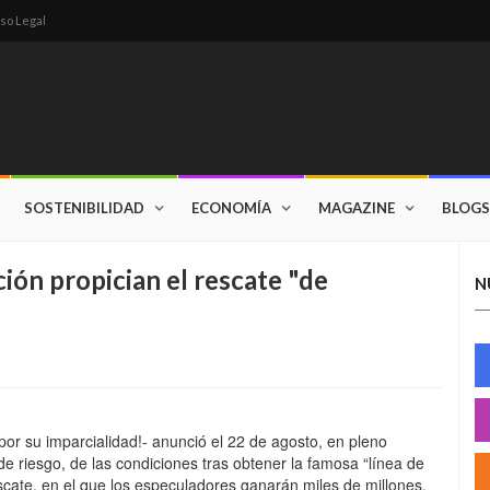
so Legal
SOSTENIBILIDAD
ECONOMÍA
MAGAZINE
BLOGS
ción propician el rescate "de
N
por su imparcialidad!- anunció el 22 de agosto, en pleno
de riesgo, de las condiciones tras obtener la famosa “línea de
escate, en el que los especuladores ganarán miles de millones,