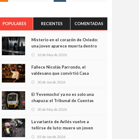
POPULARES
RECIENTES
COMENTADAS
Misterio en el corazón de Oviedo:
una joven aparece muerta dentro
del ascensor de su edificio y las
10 de May de 2026
cámaras captan sus últimos
minutos
Fallece Nicolás Parrondo, el
valdesano que convirtió Casa
Parrondo en un pedazo de
30 de Jun de 2026
Asturias en Madrid
El ‘Fevemocho’ ya no es solo una
chapuza: el Tribunal de Cuentas
cifra en casi 20 millones el
30 de May de 2026
sobrecoste de los trenes que no
cabían por los túneles
La variante de Avilés vuelve a
teñirse de luto: muere un joven
de 32 años en un violento choque
05 de Jun de 2026