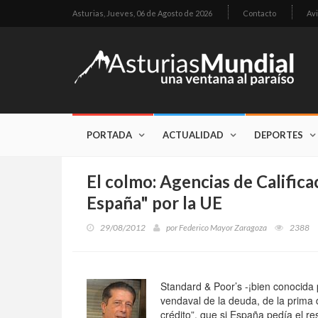
Asturias,
Jueves, 06 de Agosto de 2026
Contacto
Avi
PORTADA
ACTUALIDAD
DEPORTES
El colmo: Agencias de Califica
España" por la UE
29/08/2012
por
Federico Mayor Zaragoza
2388
Standard & Poor’s -¡bien conocida 
vendaval de la deuda, de la prima 
crédito”, que si España pedía el r