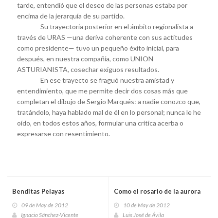
tarde, entendió que el deseo de las personas estaba por
encima de la jerarquía de su partido.
Su trayectoria posterior en el ámbito regionalista a
través de URAS —una deriva coherente con sus actitudes
como presidente— tuvo un pequeño éxito inicial, para
después, en nuestra compañía, como UNION
ASTURIANISTA, cosechar exiguos resultados.
En ese trayecto se fraguó nuestra amistad y
entendimiento, que me permite decir dos cosas más que
completan el dibujo de Sergio Marqués: a nadie conozco que,
tratándolo, haya hablado mal de él en lo personal; nunca le he
oído, en todos estos años, formular una crítica acerba o
expresarse con resentimiento.
Benditas Pelayas
Como el rosario de la aurora
09 de May de 2012
10 de May de 2012
Ignacio Sánchez-Vicente
Luis José de Ávila