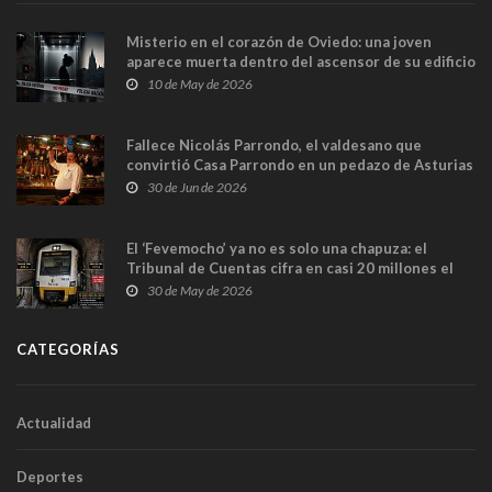
Misterio en el corazón de Oviedo: una joven
aparece muerta dentro del ascensor de su edificio
y las cámaras captan sus últimos minutos
10 de May de 2026
Fallece Nicolás Parrondo, el valdesano que
convirtió Casa Parrondo en un pedazo de Asturias
en Madrid
30 de Jun de 2026
El ‘Fevemocho’ ya no es solo una chapuza: el
Tribunal de Cuentas cifra en casi 20 millones el
sobrecoste de los trenes que no cabían por los
30 de May de 2026
túneles
CATEGORÍAS
Actualidad
Deportes