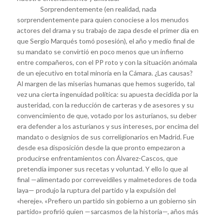
Sorprendentemente (en realidad, nada
sorprendentemente para quien conociese a los menudos
actores del drama y su trabajo de zapa desde el primer día en
que Sergio Marqués tomó posesión), el año y medio final de
su mandato se convirtió en poco menos que un infierno
entre compañeros, con el PP roto y con la situación anómala
de un ejecutivo en total minoría en la Cámara. ¿Las causas?
Al margen de las miserias humanas que hemos sugerido, tal
vez una cierta ingenuidad política: su apuesta decidida por la
austeridad, con la reducción de carteras y de asesores y su
convencimiento de que, votado por los asturianos, su deber
era defender a los asturianos y sus intereses, por encima del
mandato o designios de sus correligionarios en Madrid. Fue
desde esa disposición desde la que pronto empezaron a
producirse enfrentamientos con Álvarez-Cascos, que
pretendía imponer sus recetas y voluntad. Y ello lo que al
final —alimentado por correveidiles y malmetedores de toda
laya— produjo la ruptura del partido y la expulsión del
«hereje». «Prefiero un partido sin gobierno a un gobierno sin
partido» profirió quien —sarcasmos de la historia—, años más