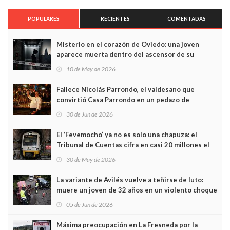
POPULARES
RECIENTES
COMENTADAS
Misterio en el corazón de Oviedo: una joven
aparece muerta dentro del ascensor de su
edificio y las cámaras captan sus últimos minutos
10 de May de 2026
Fallece Nicolás Parrondo, el valdesano que
convirtió Casa Parrondo en un pedazo de
Asturias en Madrid
30 de Jun de 2026
El ‘Fevemocho’ ya no es solo una chapuza: el
Tribunal de Cuentas cifra en casi 20 millones el
sobrecoste de los trenes que no cabían por los
30 de May de 2026
túneles
La variante de Avilés vuelve a teñirse de luto:
muere un joven de 32 años en un violento choque
frontal
05 de Jun de 2026
Máxima preocupación en La Fresneda por la