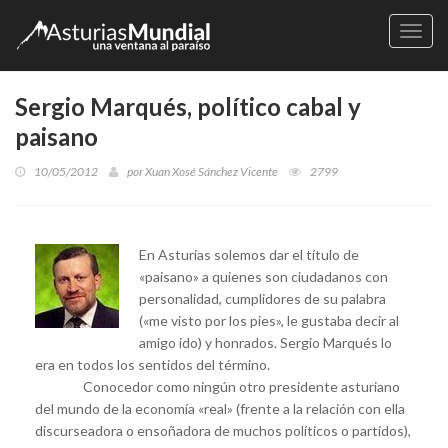
Naveg
Sergio Marqués, político cabal y
paisano
10/05/2012
por
Xuan Xosé Sánchez Vicente
2799
En Asturias solemos dar el título de
«paisano» a quienes son ciudadanos con
personalidad, cumplidores de su palabra
(«me visto por los pies», le gustaba decir al
amigo ido) y honrados. Sergio Marqués lo
era en todos los sentidos del término.
Conocedor como ningún otro presidente asturiano
del mundo de la economía «real» (frente a la relación con ella
discurseadora o ensoñadora de muchos políticos o partidos),