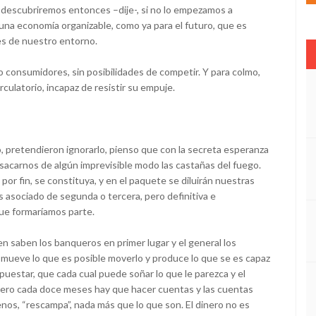
 descubriremos entonces –dije-, si no lo empezamos a
una economía organizable, como ya para el futuro, que es
es de nuestro entorno.
 consumidores, sin posibilidades de competir. Y para colmo,
culatorio, incapaz de resistir su empuje.
, pretendieron ignorarlo, pienso que con la secreta esperanza
acarnos de algún imprevisible modo las castañas del fuego.
por fin, se constituya, y en el paquete se diluirán nuestras
ís asociado de segunda o tercera, pero definitiva e
ue formaríamos parte.
ien saben los banqueros en primer lugar y el general los
se mueve lo que es posible moverlo y produce lo que se es capaz
supuestar, que cada cual puede soñar lo que le parezca y el
 Pero cada doce meses hay que hacer cuentas y las cuentas
os, “rescampa”, nada más que lo que son. El dinero no es