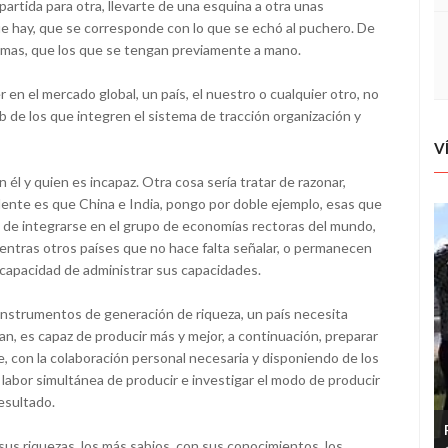
 partida para otra, llevarte de una esquina a otra unas
que hay, que se corresponde con lo que se echó al puchero. De
lomas, que los que se tengan previamente a mano.
en el mercado global, un país, el nuestro o cualquier otro, no
ub de los que integren el sistema de tracción organización y
V
él y quien es incapaz. Otra cosa sería tratar de razonar,
vidente es que China e India, pongo por doble ejemplo, esas que
de integrarse en el grupo de economías rectoras del mundo,
ientras otros países que no hace falta señalar, o permanecen
u capacidad de administrar sus capacidades.
nstrumentos de generación de riqueza, un país necesita
an, es capaz de producir más y mejor, a continuación, preparar
, con la colaboración personal necesaria y disponiendo de los
labor simultánea de producir e investigar el modo de producir
resultado.
 sus riquezas, los más sabios, con sus conocimientos, los