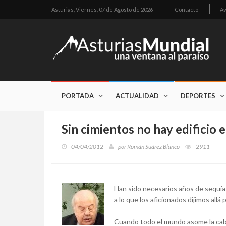
Asturias,
Viernes, 07 de Agosto de 2026
Contacto
Av
PORTADA
ACTUALIDAD
DEPORTES
Sin cimientos no hay edificio
04/04/2012
por
Román Suárez Blanco
2911
Han sido necesarios años de sequía 
a lo que los aficionados dijimos allá
Cuando todo el mundo asome la cab