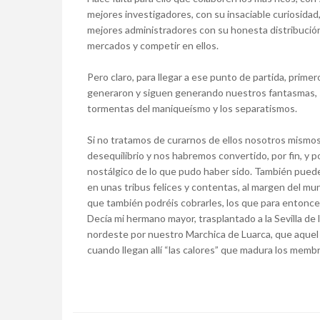
mejores investigadores, con su insaciable curiosidad,
mejores administradores con su honesta distribución
mercados y competir en ellos.
Pero claro, para llegar a ese punto de partida, prim
generaron y siguen generando nuestros fantasmas, sa
tormentas del maniqueísmo y los separatismos.
Si no tratamos de curarnos de ellos nosotros mismos,
desequilibrio y nos habremos convertido, por fin, y 
nostálgico de lo que pudo haber sido. También pue
en unas tribus felices y contentas, al margen del mun
que también podréis cobrarles, los que para entonces
Decía mi hermano mayor, trasplantado a la Sevilla de
nordeste por nuestro Marchica de Luarca, que aquel 
cuando llegan allí “las calores” que madura los membri