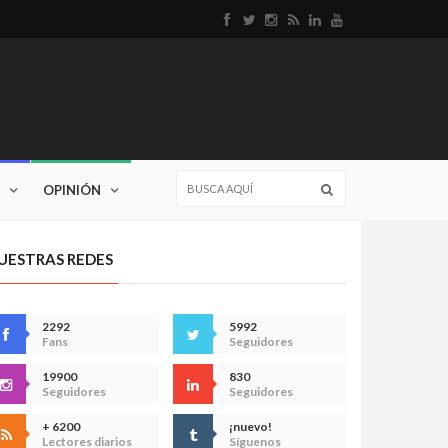
OPINIÓN
UESTRAS REDES
2292
5992
Fans
Seguidores
19900
830
Seguidores
Seguidores
+ 6200
¡nuevo!
Lectores diarios
Síguenos