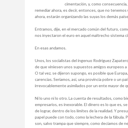
cimentación, y, como consecuencia,
remediar ahora, es decir, entonces, que no tenemos 
ahora, estarán organizando las suyas los demás país
Entramos, dije, en el mercado común del futuro, como
nos inyectaron el euro en aquel maltrecho sistema cir
En esas andamos.
Unos, los socialistas del ingenuo Rodríguez Zapatero
de que viniesen unos supuestos amigos europeos a s
O tal vez, se dijeron supongo, es posible que Europa, 
carencias. Seríamos, así, una provincia pobre o un pa
irrevocablemente asimilados por un ente mayor de q
Ni lo uno ni lo otro. La cuenta de resultados, como b
empresarios, es inexorable. El dinero es lo que es, 
de lograr, dentro de los límites de la realidad. Y pre
papel puede con todo, como la lechera de la fábula.
son, salvo trampa que siempre, como decíamos de nen