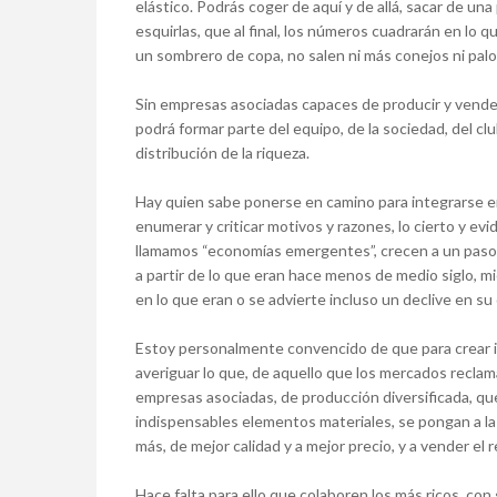
elástico. Podrás coger de aquí y de allá, sacar de una
esquirlas, que al final, los números cuadrarán en lo 
un sombrero de copa, no salen ni más conejos ni pa
Sin empresas asociadas capaces de producir y vender 
podrá formar parte del equipo, de la sociedad, del cl
distribución de la riqueza.
Hay quien sabe ponerse en camino para integrarse en 
enumerar y criticar motivos y razones, lo cierto y e
llamamos “economías emergentes”, crecen a un paso 
a partir de lo que eran hace menos de medio siglo, m
en lo que eran o se advierte incluso un declive en s
Estoy personalmente convencido de que para crear i
averiguar lo que, de aquello que los mercados reclam
empresas asociadas, de producción diversificada, que
indispensables elementos materiales, se pongan a la 
más, de mejor calidad y a mejor precio, y a vender el 
Hace falta para ello que colaboren los más ricos, con