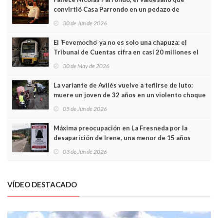
convirtió Casa Parrondo en un pedazo de
Asturias en Madrid
30 de Jun de 2026
El ‘Fevemocho’ ya no es solo una chapuza: el
Tribunal de Cuentas cifra en casi 20 millones el
sobrecoste de los trenes que no cabían por los
30 de May de 2026
túneles
La variante de Avilés vuelve a teñirse de luto:
muere un joven de 32 años en un violento choque
frontal
05 de Jun de 2026
Máxima preocupación en La Fresneda por la
desaparición de Irene, una menor de 15 años
03 de Jun de 2026
VÍDEO DESTACADO