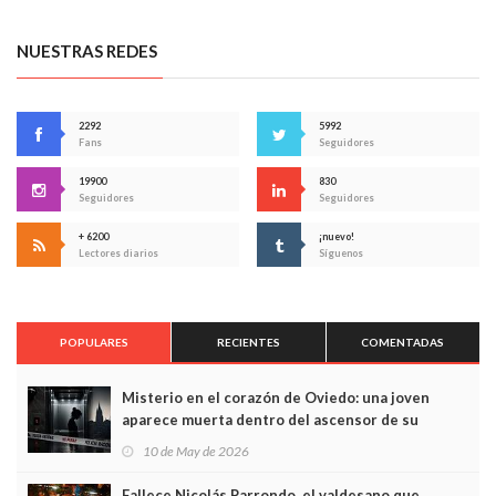
NUESTRAS REDES
2292
5992
Fans
Seguidores
19900
830
Seguidores
Seguidores
+ 6200
¡nuevo!
Lectores diarios
Síguenos
POPULARES
RECIENTES
COMENTADAS
Misterio en el corazón de Oviedo: una joven
aparece muerta dentro del ascensor de su
edificio y las cámaras captan sus últimos minutos
10 de May de 2026
Fallece Nicolás Parrondo, el valdesano que