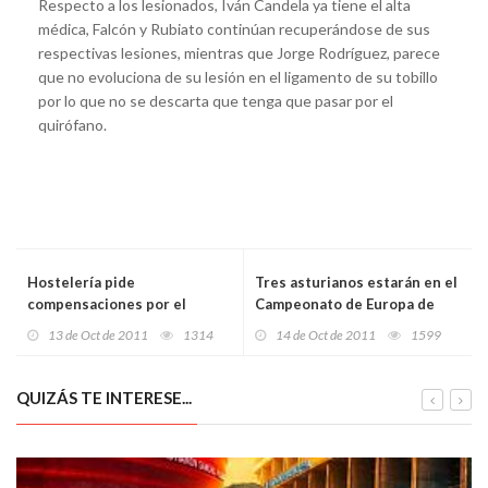
Respecto a los lesionados, Iván Candela ya tiene el alta
médica, Falcón y Rubiato continúan recuperándose de sus
respectivas lesiones, mientras que Jorge Rodríguez, parece
que no evoluciona de su lesión en el ligamento de su tobillo
por lo que no se descarta que tenga que pasar por el
quirófano.
Hostelería pide
Tres asturianos estarán en el
compensaciones por el
Campeonato de Europa de
retraso en la aplicación de la
hockey femenino
13 de Oct de 2011
1314
14 de Oct de 2011
1599
rebaja de la tasa de terrazas
QUIZÁS TE INTERESE...