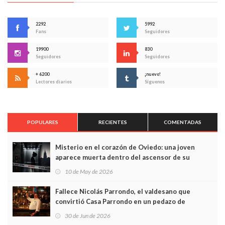
2292
5992
Fans
Seguidores
19900
830
Seguidores
Seguidores
+ 6200
¡nuevo!
Lectores diarios
Síguenos
POPULARES
RECIENTES
COMENTADAS
Misterio en el corazón de Oviedo: una joven
aparece muerta dentro del ascensor de su
edificio y las cámaras captan sus últimos minutos
10 de May de 2026
Fallece Nicolás Parrondo, el valdesano que
convirtió Casa Parrondo en un pedazo de
Asturias en Madrid
30 de Jun de 2026