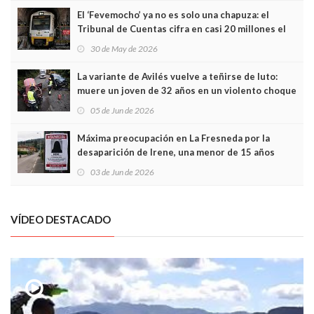
El ‘Fevemocho’ ya no es solo una chapuza: el
Tribunal de Cuentas cifra en casi 20 millones el
sobrecoste de los trenes que no cabían por los
30 de May de 2026
túneles
La variante de Avilés vuelve a teñirse de luto:
muere un joven de 32 años en un violento choque
frontal
05 de Jun de 2026
Máxima preocupación en La Fresneda por la
desaparición de Irene, una menor de 15 años
03 de Jun de 2026
VÍDEO DESTACADO