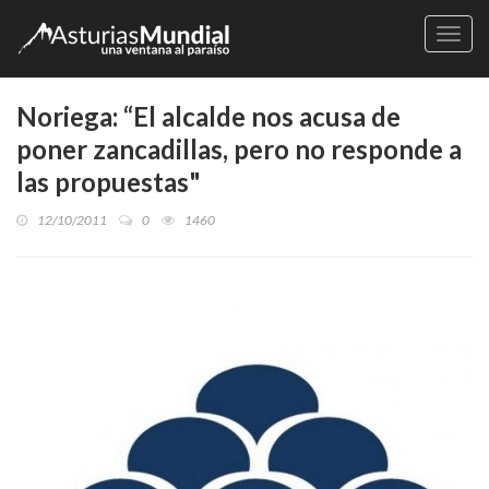
Naveg
Noriega: “El alcalde nos acusa de
poner zancadillas, pero no responde a
las propuestas"
12/10/2011
0
1460