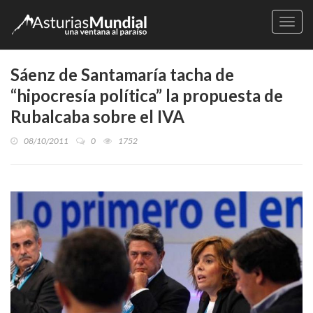
Naveg
Sáenz de Santamaría tacha de
“hipocresía política” la propuesta de
Rubalcaba sobre el IVA
08/10/2011
0
1752