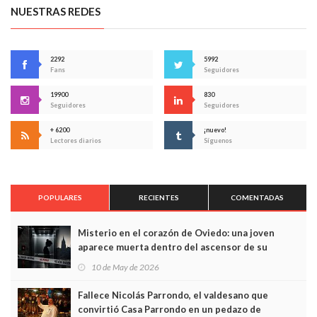
NUESTRAS REDES
2292
5992
Fans
Seguidores
19900
830
Seguidores
Seguidores
+ 6200
¡nuevo!
Lectores diarios
Síguenos
POPULARES
RECIENTES
COMENTADAS
Misterio en el corazón de Oviedo: una joven
aparece muerta dentro del ascensor de su
edificio y las cámaras captan sus últimos minutos
10 de May de 2026
Fallece Nicolás Parrondo, el valdesano que
convirtió Casa Parrondo en un pedazo de