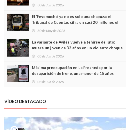
Asturias en Madrid
30 de Jun de 2026
El ‘Fevemocho’ ya no es solo una chapuza: el
Tribunal de Cuentas cifra en casi 20 millones el
sobrecoste de los trenes que no cabían por los
30 de May de 2026
túneles
La variante de Avilés vuelve a teñirse de luto:
muere un joven de 32 años en un violento choque
frontal
05 de Jun de 2026
Máxima preocupación en La Fresneda por la
desaparición de Irene, una menor de 15 años
03 de Jun de 2026
VÍDEO DESTACADO