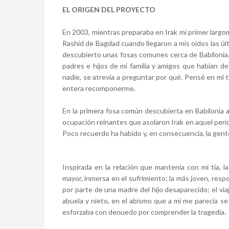
EL ORIGEN DEL PROYECTO
En 2003, mientras preparaba en Irak mi primer largo
Rashid de Bagdad cuando llegaron a mis oídos las úl
descubierto unas fosas comunes cerca de Babilonia.
padres e hijos de mi familia y amigos que habían de
nadie, se atrevía a preguntar por qué. Pensé en mi t
entera recomponerme.
En la primera fosa común descubierta en Babilonia a
ocupación reinantes que asolaron Irak en aquel perio
Poco recuerdo ha habido y, en consecuencia, la gen
Inspirada en la relación que mantenía con mi tía, l
mayor, inmersa en el sufrimiento; la más joven, res
por parte de una madre del hijo desaparecido; el vi
abuela y nieto, en el abismo que a mí me parecía s
esforzaba con denuedo por comprender la tragedia.