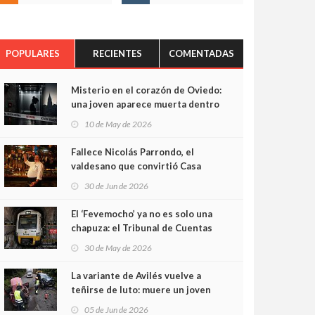
POPULARES
RECIENTES
COMENTADAS
Misterio en el corazón de Oviedo:
una joven aparece muerta dentro
del ascensor de su edificio y las
10 de May de 2026
cámaras captan sus últimos
minutos
Fallece Nicolás Parrondo, el
valdesano que convirtió Casa
Parrondo en un pedazo de
30 de Jun de 2026
Asturias en Madrid
El ‘Fevemocho’ ya no es solo una
chapuza: el Tribunal de Cuentas
cifra en casi 20 millones el
30 de May de 2026
sobrecoste de los trenes que no
cabían por los túneles
La variante de Avilés vuelve a
teñirse de luto: muere un joven
de 32 años en un violento choque
05 de Jun de 2026