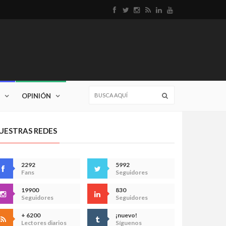
OPINIÓN
UESTRAS REDES
2292
5992
Fans
Seguidores
19900
830
Seguidores
Seguidores
+ 6200
¡nuevo!
Lectores diarios
Síguenos