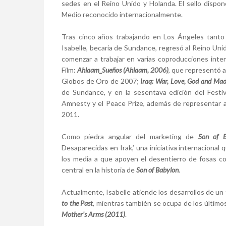
sedes en el Reino Unido y Holanda. El sello dispon
Medio reconocido internacionalmente.
Tras cinco años trabajando en Los Ángeles tanto
Isabelle, becaria de Sundance, regresó al Reino Un
comenzar a trabajar en varias coproducciones inte
Film:
Ahlaam_Sueños (Ahlaam, 2006)
, que representó a 
Globos de Oro de 2007;
Iraq: War, Love, God and Ma
de Sundance, y en la sesentava edición del Festiv
Amnesty y el Peace Prize, además de representar a 
2011.
Como piedra angular del marketing de
Son of B
Desaparecidas en Irak,’ una iniciativa internaciona
los media a que apoyen el desentierro de fosas c
central en la historia de
Son of Babylon
.
Actualmente, Isabelle atiende los desarrollos de un f
to the Past
, mientras también se ocupa de los últim
Mother’s Arms (2011)
.