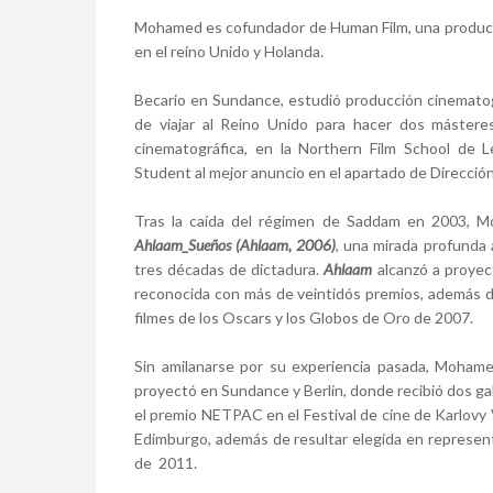
Mohamed es cofundador de Human Film, una producto
en el reino Unido y Holanda.
Becario en Sundance, estudió producción cinematog
de viajar al Reino Unido para hacer dos másteres
cinematográfica, en la Northern Film School de 
Student al mejor anuncio en el apartado de Dirección
Tras la caída del régimen de Saddam en 2003, Moh
Ahlaam_Sueños (Ahlaam, 2006)
, una mirada profunda 
tres décadas de dictadura.
Ahlaam
alcanzó a proyec
reconocida con más de veintidós premios, además de
filmes de los Oscars y los Globos de Oro de 2007.
Sin amilanarse por su experiencia pasada, Moham
proyectó en Sundance y Berlín, donde recibió dos gal
el premio NETPAC en el Festival de cine de Karlovy 
Edimburgo, además de resultar elegida en represent
de 2011.