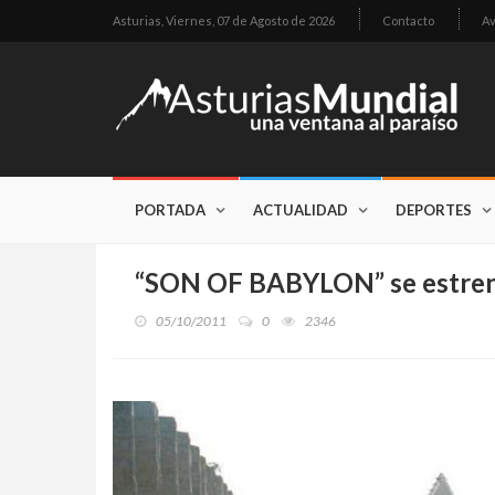
Asturias,
Viernes, 07 de Agosto de 2026
Contacto
Av
PORTADA
ACTUALIDAD
DEPORTES
“SON OF BABYLON” se estrena
05/10/2011
0
2346