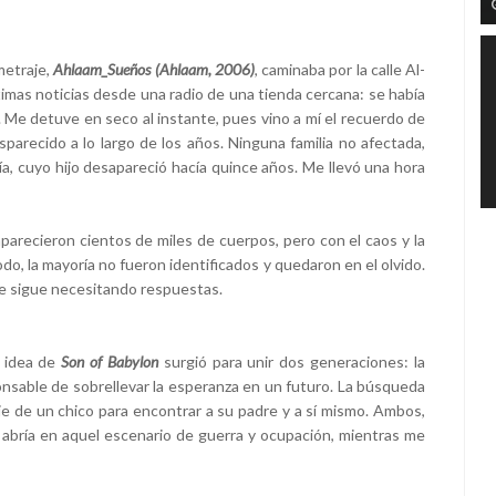
metraje,
Ahlaam_Sueños (Ahlaam, 2006)
, caminaba por la calle Al-
timas noticias desde una radio de una tienda cercana: se había
 Me detuve en seco al instante, pues vino a mí el recuerdo de
sparecido a lo largo de los años. Ninguna familia no afectada,
ía, cuyo hijo desapareció hacía quince años. Me llevó una hora
parecieron cientos de miles de cuerpos, pero con el caos y la
do, la mayoría no fueron identificados y quedaron en el olvido.
te sigue necesitando respuestas.
a idea de
Son of Babylon
surgió para unir dos generaciones: la
ponsable de sobrellevar la esperanza en un futuro. La búsqueda
aje de un chico para encontrar a su padre y a sí mismo. Ambos,
e abría en aquel escenario de guerra y ocupación, mientras me